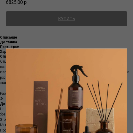
6825,00
р.
КУПИТЬ
Описание
Доставка
Партнёрам
Характеристики
Описание
Отмечайте каждый прием пищи со стилем и изысканностью с фарфоровой
посуды OPTICAL Baci Milano.
Изготовленный из высококачественных материалов, эта посуда добавит нотку
роскоши вашему столу. Благодаря элегантному и уникальному дизайну он
станет идеальным дополнением к любому случаю.
Размер: для пасты Ø 30 cм
Фарфор
Доставка
Наш интернет-магазин предлагает вам интерьерные ароматы европейских
брендов, в наличии и под заказ.
Это большой ассортимент качественной продукции.
Мы находимся в Москве.
После получения вашего заказа мы свяжемся с вами и согласуем детали