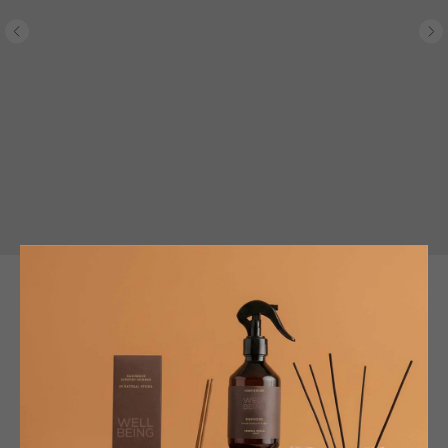
Сервировочное блюдо из коллекции
FIRENZE
BACI MILANO
SKU:
OVA1.FIR01