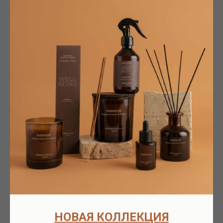
Описание
Доставка
Партнёрам
Характеристики
Описание
Baci Milano посвящает эту буйную и культовую коллекцию свободе
мысли и самовыражения. Живой праздник способности открываться и
ценить других.
Стиль, элегантность и оригинальность в ассортименте продуктов, которые
принадлежат миру дизайна, но относятся к миру искусства.
Серия посвящается новаторам в области культуры, кураторам трендов и
тем, кто ищет красоту в эклектике.
Размеры: Ø 14 x В 30 см.
Материал: Фарфор
Доставка
Наш интернет-магазин предлагает вам интерьерные ароматы европейских
брендов, в наличии и под заказ.
Это большой ассортимент качественной продукции.
Мы находимся в Москве.
После получения вашего заказа мы свяжемся с вами и согласуем детали
НОВАЯ КОЛЛЕКЦИЯ
оплаты и доставки.