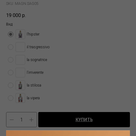
SKU:
MAGN.SAG05
19 000
р.
Вид
l’hipster
il trasgressivo
la sognatrice
l’irriverente
la stilosa
la vipera
КУПИТЬ