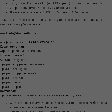
ТК СДЭК по России и СНГ (до ПВЗ и двери). Стоимость доставки 300-
700р, в зависимости от объёма и адреса доставки
Доставка при заказе от 8000р. по Москве и РФ бесплатно
Если Вы хотите согласовать с нами оплату или способ доставки , свяжитесь с
нами любым удобным способом:
email:
info@fragranthome.ru
телефон/what`s app:
+7 916-725-52-45
Характеристики
Страна производства: Испания
Аромат: травяной
Аромат: цитрусовый
Предмет: водорастворимое масло
Предмет: диффузор
Предмет: подарочный набор
Предмет: рефилл
Предмет: свеча
Предмет: спрей
Партнёрам
Приглашаем к сотрудничеству салоны и магазины. Для вас:
Складская программа и широкий ассортимент Европейских брендов для
ароматизации помещений и белья