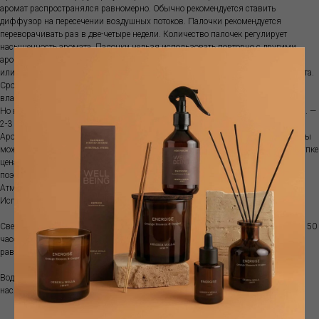
аромат распространялся равномерно. Обычно рекомендуется ставить
диффузор на пересечении воздушных потоков. Палочки рекомендуется
переворачивать раз в две-четыре недели. Количество палочек регулирует
насыщенность аромата. Палочки нельзя использовать повторно с другими
ароматами. Диффузор не рекомендуются ставить на прямой солнечный свет
или ставить рядом с источниками тепла, так как ускоряется испарение аромата.
Срок ароматизации зависит от характеристик помещения, температуры,
влажности и места размещения диффузора.
Но в среднем объема100 мл хватит примерно на 1-1.5 месяца; объема 250 мл. —
2-3 месяца, а емкости 500 мл. — обычно 3-5 месяцев.
Аромат поставляется с бамбуковыми палочками. Если аромат закончился, вы
можете приобрести рефилл. Это более выгодно, так как при изначальной покупке
цена стеклянной емкости составляет почти половину стоимости диффузора,
поэтому покупка рефилла позволяет экономить.
Атмосферный аромат наполняет пространство особым благоуханием .
Используйте вместе с диффузором для усиления выбранного аромата.
Свеча- ручная работа, сделано в Испании из соевого воска. Время горения до 50
часов. Регулярно подрезайте фитиль до длины в 0,5 см. Давайте воску
равномерно расплавиться на поверхности.
Водорастворимое эфирное масло - 2-3 капли в воду или аромадиффузор - и
наслаждайтесь любимым ароматом.