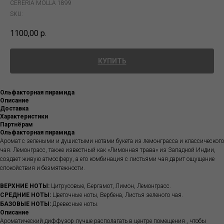
CERERÍA MOLLÁ 1899
SKU:
1100,00
р.
КУПИТЬ
Ольфакторная пирамида
Описание
Доставка
Характеристики
Партнёрам
Ольфакторная пирамида
Аромат с зелеными и душистыми нотами букета из лемонграсса и классического
чая. Лемонграсс, также известный как «Лимонная трава» из Западной Индии,
создает живую атмосферу, а его комбинация с листьями чая дарит ощущение
спокойствия и безмятежности.
ВЕРХНИЕ НОТЫ:
Цитрусовые, Бергамот, Лимон, Лемонграсс.
СРЕДНИЕ НОТЫ:
Цветочные ноты, Вербена, Листья зеленого чая.
БАЗОВЫЕ НОТЫ:
Древесные ноты.
Описание
Ароматический диффузор лучше располагать в центре помещения , чтобы