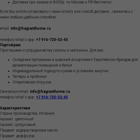
Доставка при заказе от 8000р. по Москве и РФ бесплатно
Если Вы хотите согласовать с нами оплату или способ доставки , свяжитесь с
нами любым удобным способом:
email:
info@fragranthome.ru
телефон/what`s app:
+7 916-725-52-45
Партнёрам
Приглашаем к сотрудничеству салоны и магазины. Для вас:
Складская программа и широкий ассортимент Европейских брендов для
ароматизации помещений и белья
Индивидуальный подход по сумме и условиям закупки
Тестеры и пробники
Оперативная отгрузка
Связаться email:
info@fragranthome.ru
телефон/what`s app:
+7 916-725-52-45
Характеристики
Страна производства: Испания
Аромат: цветочный
Аромат: цитрусовый
Предмет: водорастворимое масло
Предмет: диффузор