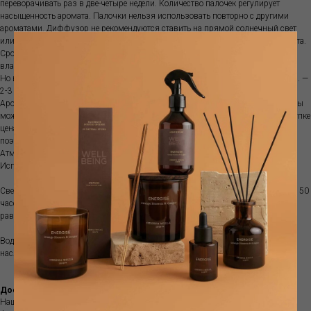
переворачивать раз в две-четыре недели. Количество палочек регулирует
насыщенность аромата. Палочки нельзя использовать повторно с другими
ароматами. Диффузор не рекомендуются ставить на прямой солнечный свет
или ставить рядом с источниками тепла, так как ускоряется испарение аромата.
Срок ароматизации зависит от характеристик помещения, температуры,
влажности и места размещения диффузора.
Но в среднем объема100 мл хватит примерно на 1-1.5 месяца; объема 250 мл. —
2-3 месяца, а емкости 500 мл. — обычно 3-5 месяцев.
Аромат поставляется с бамбуковыми палочками. Если аромат закончился, вы
можете приобрести рефилл. Это более выгодно, так как при изначальной покупке
цена стеклянной емкости составляет почти половину стоимости диффузора,
поэтому покупка рефилла позволяет экономить.
Атмосферный аромат наполняет пространство особым благоуханием .
Используйте вместе с диффузором для усиления выбранного аромата.
Свеча- ручная работа, сделано в Испании из соевого воска. Время горения до 50
часов. Регулярно подрезайте фитиль до длины в 0,5 см. Давайте воску
равномерно расплавиться на поверхности.
Водорастворимое эфирное масло - 2-3 капли в воду или аромадиффузор - и
наслаждайтесь любимым ароматом.
Доставка
Наш интернет-магазин предлагает вам интерьерные ароматы европейских