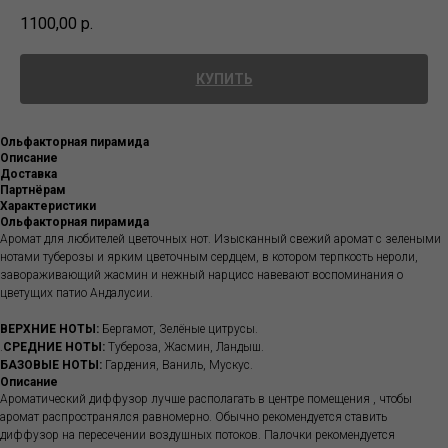
1100,00
р.
КУПИТЬ
Ольфакторная пирамида
Описание
Доставка
Партнёрам
Характеристики
Ольфакторная пирамида
Аромат для любителей цветочных нот. Изысканный свежий аромат с зелеными
нотами туберозы и ярким цветочным сердцем, в котором терпкость нероли,
завораживающий жасмин и нежный нарцисс навевают воспоминания о
цветущих патио Андалусии.
ВЕРХНИЕ НОТЫ:
Бергамот, Зелёные цитрусы.
.
СРЕДНИЕ НОТЫ:
Тубероза, Жасмин, Ландыш.
БАЗОВЫЕ НОТЫ:
Гардения, Ваниль, Мускус.
Описание
Ароматический диффузор лучше располагать в центре помещения , чтобы
аромат распространялся равномерно. Обычно рекомендуется ставить
диффузор на пересечении воздушных потоков. Палочки рекомендуется