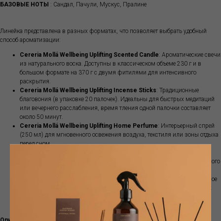
БАЗОВЫЕ НОТЫ
: Сандал, Пачули, Мускус, Пралине
Линейка представлена в разных форматах, что позволяет выбрать удобный
способ ароматизации:
Cereria Mollá Wellbeing Uplifting
Scented Candle
: Ароматические свечи
из натурального воска. Доступны в классическом объеме 230 г и в
большом формате на 370 г с двумя фитилями для интенсивного
раскрытия.
Cereria Mollá Wellbeing Uplifting
Incense Sticks
: Традиционные
благовония (в упаковке 20 палочек). Идеальны для быстрых медитаций
или вечернего расслабления, время тления одной палочки составляет
около 50 минут.
Cereria Mollá Wellbeing Uplifting
Home Perfume
: Интерьерный спрей
(250 мл) для мгновенного освежения воздуха, текстиля или зоны отдыха
перед сном.
Cereria Mollá Wellbeing Uplifting
Reed Diffuser
: Диффузор с
ротанговыми палочками (120 мл) для мягкого и непрерывного фонового
аромата в спальне или гостиной.
Cereria Mollá Wellbeing Uplifting
Aromatic Essence
: Водорастворимое
концентрированное масло (30 мл). Используется для ультразвуковых
диффузоров или классических аромаламп (достаточно нескольких
капель).
Описание