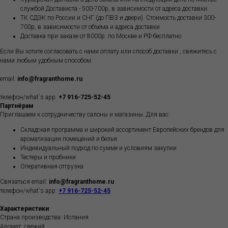
службой Достависта - 500-700р, в зависимости от адреса доставки.
ТК СДЭК по России и СНГ (до ПВЗ и двери). Стоимость доставки 300-
700р, в зависимости от объёма и адреса доставки
Доставка при заказе от 8000р. по Москве и РФ бесплатно
Если Вы хотите согласовать с нами оплату или способ доставки , свяжитесь с
нами любым удобным способом:
email:
info@fragranthome.ru
телефон/what`s app:
+7 916-725-52-45
Партнёрам
Приглашаем к сотрудничеству салоны и магазины. Для вас:
Складская программа и широкий ассортимент Европейских брендов для
ароматизации помещений и белья
Индивидуальный подход по сумме и условиям закупки
Тестеры и пробники
Оперативная отгрузка
Связаться email:
info@fragranthome.ru
телефон/what`s app:
+7 916-725-52-45
Характеристики
Страна производства: Испания
Аромат: свежий