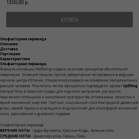
1200,00
р.
КУПИТЬ
Ольфакторная пирамида
Описание
Доставка
Партнёрам
Характеристики
Ольфакторная пирамида
Формула коллекции Wellbeing создана на основе принципов обонятельной
нейронауки. Эссенция прошла строгие лабораторные тестирования в ведущем
научном центре Испании, специализирующемся на измерении эмоциональных
реакций человека. Результаты тестов официально подтвердили: аромат
Uplifting
Damask Rose & Geranium создан для поднятия настроения, раскрытия
творческого потенциала и наполнения пространства оптимизмом, легкостью и
яркой жизненной энергией. Светлый, изысканный союз благородной дамасской
розы, свежей герани и искрящихся ягод наполняет дом атмосферой жизненной
силы, вдохновения и душевного подъема.
Ольфакторная пирамида :
ВЕРХНИЕ НОТЫ
: Цедра бергамота, Красные ягоды, Зеленые ноты
СРЕДНИЕ НОТЫ
: Дамасская роза, Герань, Пион