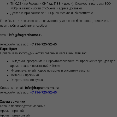
ТК СДЭК по России и СНГ (до ПВЗ и двери). Стоимость доставки 300-
700р, в зависимости от объёма и адреса доставки
Доставка при заказе от 8000р. по Москве и РФ бесплатно
Если Вы хотите согласовать с нами оплату или способ доставки , свяжитесь с
нами любым удобным способом:
email:
info@fragranthome.ru
телефон/what`s app:
+7 916-725-52-45
Партнёрам
Приглашаем к сотрудничеству салоны и магазины. Для вас:
Складская программа и широкий ассортимент Европейских брендов для
ароматизации помещений и белья
Индивидуальный подход по сумме и условиям закупки
Тестеры и пробники
Оперативная отгрузка
Связаться email:
info@fragranthome.ru
телефон/what`s app:
+7 916-725-52-45
Характеристики
Страна производства: Испания
Аромат: пряный
Аромат: цитрусовый