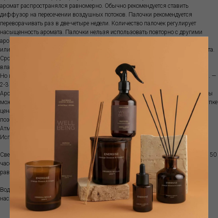
аромат распространялся равномерно. Обычно рекомендуется ставить
диффузор на пересечении воздушных потоков. Палочки рекомендуется
переворачивать раз в две-четыре недели. Количество палочек регулирует
насыщенность аромата. Палочки нельзя использовать повторно с другими
ароматами. Диффузор не рекомендуются ставить на прямой солнечный свет
или ставить рядом с источниками тепла, так как ускоряется испарение аромата.
Срок ароматизации зависит от характеристик помещения, температуры,
влажности и места размещения диффузора.
Но в среднем объема100 мл хватит примерно на 1-1.5 месяца; объема 250 мл. —
2-3 месяца, а емкости 500 мл. — обычно 3-5 месяцев.
Аромат поставляется с бамбуковыми палочками. Если аромат закончился, вы
можете приобрести рефилл. Это более выгодно, так как при изначальной покупке
цена стеклянной емкости составляет почти половину стоимости диффузора,
поэтому покупка рефилла позволяет экономить.
Атмосферный аромат наполняет пространство особым благоуханием .
Используйте вместе с диффузором для усиления выбранного аромата.
Свеча- ручная работа, сделано в Испании из соевого воска. Время горения до 50
часов. Регулярно подрезайте фитиль до длины в 0,5 см. Давайте воску
равномерно расплавиться на поверхности.
Водорастворимое эфирное масло - 2-3 капли в воду или аромадиффузор - и
наслаждайтесь любимым ароматом.