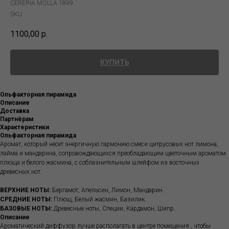
CERERÍA MOLLÁ 1899
SKU:
1100,00
р.
КУПИТЬ
Ольфакторная пирамида
Описание
Доставка
Партнёрам
Характеристики
Ольфакторная пирамида
Аромат, который несет энергичную гармонию смеси цитрусовых нот лимона,
лайма и мандарина, сопровождающихся преобладающим цветочным ароматом
плюща и белого жасмина, с соблазнительным шлейфом из восточных
древесных нот.
ВЕРХНИЕ НОТЫ:
Бергамот, Апельсин, Лимон, Мандарин.
СРЕДНИЕ НОТЫ:
Плющ, Белый жасмин, Базилик.
БАЗОВЫЕ НОТЫ:
Древесные ноты, Специи, Кардамон, Шипр.
Описание
Ароматический диффузор лучше располагать в центре помещения , чтобы