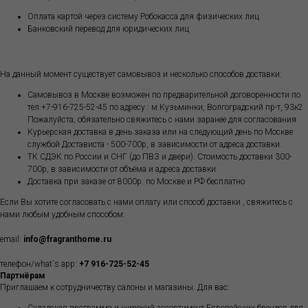
Оплата картой через систему Робокасса для физических лиц
Банковский перевод для юридических лиц
На данный момент существует самовывоз и несколько способов доставки:
Самовывоз в Москве возможен по предварительной договоренности по
тел.+7-916-725-52-45 по адресу : м.Кузьминки, Волгоградский пр-т, 93к2.
Пожалуйста, обязательно свяжитесь с нами заранее для согласования.
Курьерская доставка в день заказа или на следующий день по Москве
службой Достависта - 500-700р, в зависимости от адреса доставки.
ТК СДЭК по России и СНГ (до ПВЗ и двери). Стоимость доставки 300-
700р, в зависимости от объёма и адреса доставки
Доставка при заказе от 8000р. по Москве и РФ бесплатно
Если Вы хотите согласовать с нами оплату или способ доставки , свяжитесь с
нами любым удобным способом:
email:
info@fragranthome.ru
телефон/what`s app:
+7 916-725-52-45
Партнёрам
Приглашаем к сотрудничеству салоны и магазины. Для вас: