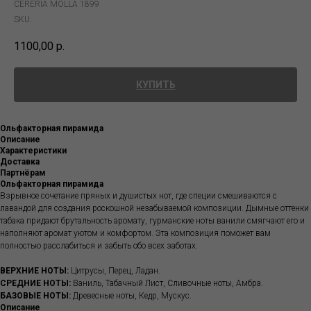
CERERÍA MOLLÁ 1899
SKU:
1100,00
р.
КУПИТЬ
Ольфакторная пирамида
Описание
Характеристики
Доставка
Партнёрам
Ольфакторная пирамида
Взрывное сочетание пряных и душистых нот, где специи смешиваются с
лавандой для создания роскошной незабываемой композиции. Дымные оттенки
табака придают брутальность аромату, гурманские ноты ванили смягчают его и
наполняют аромат уютом и комфортом. Эта композиция поможет вам
полностью расслабиться и забыть обо всех заботах.
ВЕРХНИЕ НОТЫ:
Цитрусы, Перец, Ладан.
СРЕДНИЕ НОТЫ:
Ваниль, Табачный Лист, Сливочные ноты, Амбра.
БАЗОВЫЕ НОТЫ:
Древесные ноты, Кедр, Мускус.
Описание