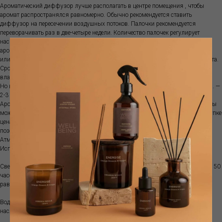
Ароматический диффузор лучше располагать в центре помещения , чтобы
аромат распространялся равномерно. Обычно рекомендуется ставить
диффузор на пересечении воздушных потоков. Палочки рекомендуется
переворачивать раз в две-четыре недели. Количество палочек регулирует
насыщенность аромата. Палочки нельзя использовать повторно с другими
ароматами. Диффузор не рекомендуются ставить на прямой солнечный свет
или ставить рядом с источниками тепла, так как ускоряется испарение аромата.
Срок ароматизации зависит от характеристик помещения, температуры,
влажности и места размещения диффузора.
Но в среднем объема100 мл хватит примерно на 1-1.5 месяца; объема 250 мл. —
2-3 месяца, а емкости 500 мл. — обычно 3-5 месяцев.
Аромат поставляется с бамбуковыми палочками. Если аромат закончился, вы
можете приобрести рефилл. Это более выгодно, так как при изначальной покупке
цена стеклянной емкости составляет почти половину стоимости диффузора,
поэтому покупка рефилла позволяет экономить.
Атмосферный аромат наполняет пространство особым благоуханием .
Используйте вместе с диффузором для усиления выбранного аромата.
Свеча- ручная работа, сделано в Испании из соевого воска. Время горения до 50
часов. Регулярно подрезайте фитиль до длины в 0,5 см. Давайте воску
равномерно расплавиться на поверхности.
Водорастворимое эфирное масло - 2-3 капли в воду или аромадиффузор - и
наслаждайтесь любимым ароматом.