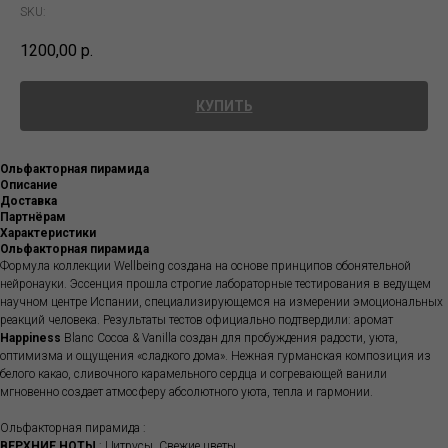
SKU:
1200,00
р.
КУПИТЬ
Ольфакторная пирамида
Описание
Доставка
Партнёрам
Характеристики
Ольфакторная пирамида
Формула коллекции Wellbeing создана на основе принципов обонятельной
нейронауки. Эссенция прошла строгие лабораторные тестирования в ведущем
научном центре Испании, специализирующемся на измерении эмоциональных
реакций человека. Результаты тестов официально подтвердили: аромат
Happiness
Blanc Cocoa & Vanilla создан для пробуждения радости, уюта,
оптимизма и ощущения «сладкого дома». Нежная гурманская композиция из
белого какао, сливочного карамельного сердца и согревающей ванили
мгновенно создает атмосферу абсолютного уюта, тепла и гармонии.
Ольфакторная пирамида :
ВЕРХНИЕ НОТЫ
: Цитрусы, Свежие цветы