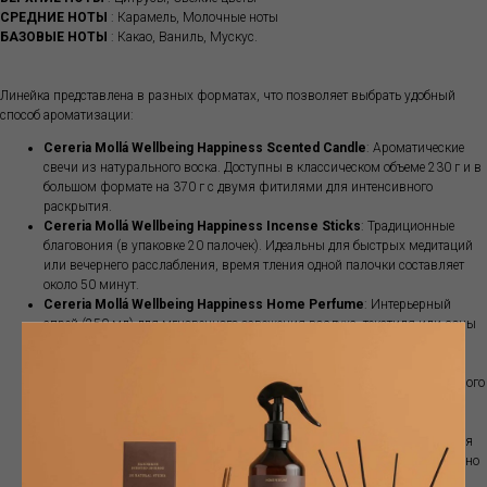
СРЕДНИЕ НОТЫ
: Карамель, Молочные ноты
БАЗОВЫЕ НОТЫ
: Какао, Ваниль, Мускус.
Линейка представлена в разных форматах, что позволяет выбрать удобный
способ ароматизации:
Cereria Mollá Wellbeing Happiness Scented Candle
: Ароматические
свечи из натурального воска. Доступны в классическом объеме 230 г и в
большом формате на 370 г с двумя фитилями для интенсивного
раскрытия.
Cereria Mollá Wellbeing Happiness Incense Sticks
: Традиционные
благовония (в упаковке 20 палочек). Идеальны для быстрых медитаций
или вечернего расслабления, время тления одной палочки составляет
около 50 минут.
Cereria Mollá Wellbeing Happiness Home Perfume
: Интерьерный
спрей (250 мл) для мгновенного освежения воздуха, текстиля или зоны
отдыха перед сном.
Cereria Mollá Wellbeing Happiness Reed Diffuser
: Диффузор с
ротанговыми палочками (120 мл) для мягкого и непрерывного фонового
аромата в спальне или гостиной.
Cereria Mollá Wellbeing Happiness Aromatic Essence
:
Водорастворимое концентрированное масло (30 мл). Используется для
ультразвуковых диффузоров или классических аромаламп (достаточно
нескольких капель).