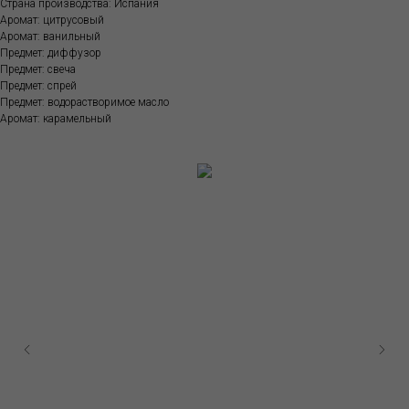
Страна производства: Испания
Аромат: цитрусовый
Аромат: ванильный
Предмет: диффузор
Предмет: свеча
Предмет: спрей
Предмет: водорастворимое масло
Аромат: карамельный