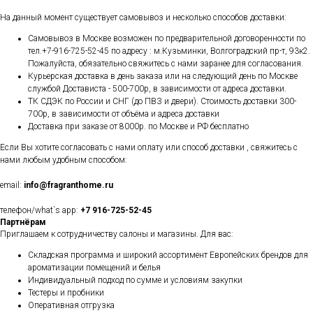
На данный момент существует самовывоз и несколько способов доставки:
Самовывоз в Москве возможен по предварительной договоренности по
тел.+7-916-725-52-45 по адресу : м.Кузьминки, Волгоградский пр-т, 93к2.
Пожалуйста, обязательно свяжитесь с нами заранее для согласования.
Курьерская доставка в день заказа или на следующий день по Москве
службой Достависта - 500-700р, в зависимости от адреса доставки.
ТК СДЭК по России и СНГ (до ПВЗ и двери). Стоимость доставки 300-
700р, в зависимости от объёма и адреса доставки
Доставка при заказе от 8000р. по Москве и РФ бесплатно
Если Вы хотите согласовать с нами оплату или способ доставки , свяжитесь с
нами любым удобным способом:
email:
info@fragranthome.ru
телефон/what`s app:
+7 916-725-52-45
Партнёрам
Приглашаем к сотрудничеству салоны и магазины. Для вас:
Складская программа и широкий ассортимент Европейских брендов для
ароматизации помещений и белья
Индивидуальный подход по сумме и условиям закупки
Тестеры и пробники
Оперативная отгрузка