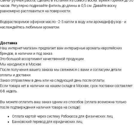
Свеча- ручная работа, сделано в Испании из соевого воска. Время горения до 50
часов. Регулярно подрезайте фитиль до длины в 0,5 см. Давайте воску
равномерно расплавиться на поверхности.
Водорастворимое эфирное масло - 2-3 капли в воду или аромадиффузор - и
наслаждайтесь любимым ароматом.
Доставка
Наш интернет-магазин предлагает вам интерьерные ароматы европейских
брендов, в наличии и под заказ.
Это большой ассортимент качественной продукции.
Мы находимся в Москве.
После получения вашего заказа мы свяжемся с вами и согласуем детали
оплаты и доставки.
Заказ отправляем в день или на следующий день после оплаты.
Если товара нет в наличии на нашем складе в Москве, срок поставки составляет
6-8 недель.
Вы можете оплатить ваш заказ одним из способов (оплата возможна только
после подтверждения наличия товара на складе):
Оплата картой через систему Робокасса для физических лиц
Банковский перевод для юридических лиц