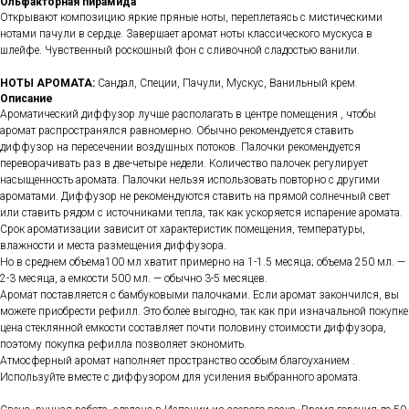
Ольфакторная пирамида
Открывают композицию яркие пряные ноты, переплетаясь с мистическими
нотами пачули в сердце. Завершает аромат ноты классического мускуса в
шлейфе. Чувственный роскошный фон с сливочной сладостью ванили.
НОТЫ АРОМАТА:
Сандал, Специи, Пачули, Мускус, Ванильный крем.
Описание
Ароматический диффузор лучше располагать в центре помещения , чтобы
аромат распространялся равномерно. Обычно рекомендуется ставить
диффузор на пересечении воздушных потоков. Палочки рекомендуется
переворачивать раз в две-четыре недели. Количество палочек регулирует
насыщенность аромата. Палочки нельзя использовать повторно с другими
ароматами. Диффузор не рекомендуются ставить на прямой солнечный свет
или ставить рядом с источниками тепла, так как ускоряется испарение аромата.
Срок ароматизации зависит от характеристик помещения, температуры,
влажности и места размещения диффузора.
Но в среднем объема100 мл хватит примерно на 1-1.5 месяца; объема 250 мл. —
2-3 месяца, а емкости 500 мл. — обычно 3-5 месяцев.
Аромат поставляется с бамбуковыми палочками. Если аромат закончился, вы
можете приобрести рефилл. Это более выгодно, так как при изначальной покупке
цена стеклянной емкости составляет почти половину стоимости диффузора,
поэтому покупка рефилла позволяет экономить.
Атмосферный аромат наполняет пространство особым благоуханием .
Используйте вместе с диффузором для усиления выбранного аромата.