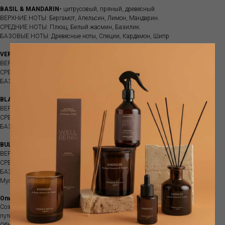
BASIL & MANDARIN-
цитрусовый, пряный, древесный
ВЕРХНИЕ НОТЫ: Бергамот, Апельсин, Лимон, Мандарин.
СРЕДНИЕ НОТЫ: Плющ, Белый жасмин, Базилик.
БАЗОВЫЕ НОТЫ: Древесные ноты, Специи, Кардамон, Шипр
VERBENA DI SICILIA-
цветочный, свежий, травяной
ВЕРХНИЕ НОТЫ: Цитрусы, Бергамот, Лимон.
СРЕДНИЕ НОТЫ: Вербена, Лемонграсс, Зеленые листья.
БАЗОВЫЕ НОТЫ: Роза, Прибрежный лес, Мускус
BLACK ORCHID & LILY-
цветочный, сладкий
ВЕРХНИЕ НОТЫ: Бергамот, Апельсин, Мандарин, Абрикос.
СРЕДНИЕ НОТЫ: Орхидея, Ландыш, Лилия, Пион.
БАЗОВЫЕ НОТЫ: Древесные ноты, Мускус
BULGARIAN ROSE & OUD-
цветочный, сладкий, древесный
ВЕРХНИЕ НОТЫ: Фруктовые ноты, Красные ягоды, Бергамот.
СРЕДНИЕ НОТЫ: Цветочные ноты, Роза, Пион.
БАЗОВЫЕ НОТЫ: Ориентальные ноты, Сандал, Пачули, Пралине, Дерево Уд,
Мускус
Описание
Создайте особую атмосферу от CERERÍA MOLLÁ 1899 даже во время
путешествия и наслаждайтесь любимым ароматом в дороге и в отелях.