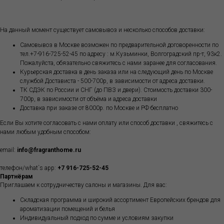
На данный момент существует самовывоз и несколько способов доставки:
Самовывоз в Москве возможен по предварительной договоренности по
тел.+7-916-725-52-45 по адресу : м.Кузьминки, Волгоградский пр-т, 93к2.
Пожалуйста, обязательно свяжитесь с нами заранее для согласования.
Курьерская доставка в день заказа или на следующий день по Москве
службой Достависта - 500-700р, в зависимости от адреса доставки.
ТК СДЭК по России и СНГ (до ПВЗ и двери). Стоимость доставки 300-
700р, в зависимости от объёма и адреса доставки
Доставка при заказе от 8000р. по Москве и РФ бесплатно
Если Вы хотите согласовать с нами оплату или способ доставки , свяжитесь с
нами любым удобным способом:
email:
info@fragranthome.ru
телефон/what`s app:
+7 916-725-52-45
Партнёрам
Приглашаем к сотрудничеству салоны и магазины. Для вас:
Складская программа и широкий ассортимент Европейских брендов для
ароматизации помещений и белья
Индивидуальный подход по сумме и условиям закупки