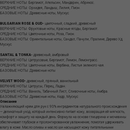
ВЕРХНИЕ НОТЫ: Бергамот, Апельсин, Мандарин, Абрикос.
СРЕДНИЕ НОТЫ: Орхидея, Ландыш, Лилия, Пион.
БАЗОВЫЕ НОТЫ: Древесные ноты, Мускус
BULGARIAN ROSE & OUD-
цветочный, сладкий, древесный
ВЕРХНИЕ НОТЫ: Фруктовые ноты, Красные ягоды, Бергамот.
СРЕДНИЕ НОТЫ: Цветочные ноты, Роза, Пион.
БАЗОВЫЕ НОТЫ: Ориентальные ноты, Сандал, Пачули, Пралине, Дерево Уд,
Мускус
SANTAL & TONKA-
древесный, амбровый
ВЕРХНИЕ НОТЫ: Цитрусовые, Бергамот, Лимон, Лемонграсс.
СРЕДНИЕ НОТЫ: Цветочные ноты, Вербена, Листья зеленого чая.
БАЗОВЫЕ НОТЫ: Древесные ноты
VELVET WOOD-
древесный, пряный, ванильный
ВЕРХНИЕ НОТЫ: Цитрусы, Перец, Ладан.
СРЕДНИЕ НОТЫ: Ваниль, Табачный Лист, Сливочные ноты, Амбра.
БАЗОВЫЕ НОТЫ: Древесные ноты, Кедр, Мускус
Описание
Увлажняющий крем для рук с 93% ингредиентов натурального происхождения
— деликатный уход, который интенсивно питает кожу, возвращая ей мягкость,
комфорт и защиту на каждый день. Формула на основе глицерина и мочевины
обеспечивает глубокое и пролонгированное увлажнение, помогая удерживать
влагу в коже. Масло оливы и масло ши насыщают кожу питательными