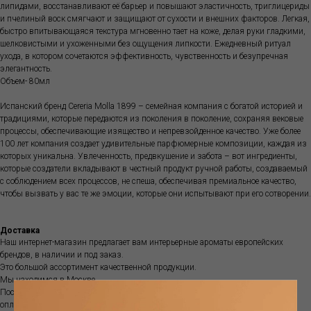
липидами, восстанавливают её барьер и повышают эластичность, триглицериды
и пчелиный воск смягчают и защищают от сухости и внешних факторов. Легкая,
быстро впитывающаяся текстура мгновенно тает на коже, делая руки гладкими,
шелковистыми и ухоженными без ощущения липкости. Ежедневный ритуал
ухода, в котором сочетаются эффективность, чувственность и безупречная
элегантность.
Объем- 80мл
Испанский бренд Cereria Molla 1899 – семейная компания с богатой историей и
традициями, которые передаются из поколения в поколение, сохраняя вековые
процессы, обеспечивающие изящество и непревзойденное качество. Уже более
100 лет компания создает удивительные парфюмерные композиции, каждая из
которых уникальна. Увлеченность, предвкушение и забота – вот ингредиенты,
которые создатели вкладывают в честный продукт ручной работы, создаваемый
с соблюдением всех процессов, не спеша, обеспечивая премиальное качество,
чтобы вызвать у вас те же эмоции, которые они испытывают при его сотворении.
Доставка
Наш интернет-магазин предлагает вам интерьерные ароматы европейских
брендов, в наличии и под заказ.
Это большой ассортимент качественной продукции.
Мы находимся в Москве.
После получения вашего заказа мы свяжемся с вами и согласуем детали
оплаты и доставки.