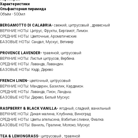
Характеристики
Ольфакторная пирамида
Объём - 500мл
BERGAMOTTO DI CALABRIA-
свежий, цитрусовый , древесный
ВЕРХНИЕ НОТЫ: Цитрус, Фрукты, Бергамот, Лимон.
СРЕДНИЕ НОТЫ: Цветочные, Ароматические.
БАЗОВЫЕ НОТЫ: Сандал, Мускус, Ветивер
PROVENCE LAVENDER-
травяной, цитрусовый
ВЕРХНИЕ НОТЫ: Листья цитрусов, Вербена.
СРЕДНИЕ НОТЫ: Лаванда, Лавандин.
БАЗОВЫЕ НОТЫ: Кедр, Дерево
FRENCH LINEN-
цветочный, цитрусовый
ВЕРХНИЕ НОТЫ: Мандарин, Базилик, Кардамон.
СРЕДНИЕ НОТЫ: Лаванда, Пион, Ландыш.
БАЗОВЫЕ НОТЫ: Дерево, Белый Мускус
RASPBERRY & BLACK VANILLA-
ягодный, сладкий, ванильный
ВЕРХНИЕ НОТЫ: Дикая малина, Клубника, Виноград.
СРЕДНИЕ НОТЫ: Цветы апельсина, Взбитые сливки, Фиалка.
БАЗОВЫЕ НОТЫ: Ваниль, Пралине, Молоко, Мускус
TEA & LEMONGRASS-
цитрусовый , травяной