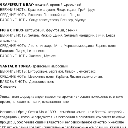
GRAPEFRUIT & BAY-
ягодный, пряный, древесный
ВЕРХНИЕ НОТЫ: Красные фрукты, Ягоды годжи, Грейпфрут.
СРЕДНИЕ НОТЫ: Ежевика, Лавровый лист, Ландыш.
БАЗОВЫЕ НОТЫ: Сандаловое дерево, Ветивер, Мускус
FIG & CITRUS-
цитрусовый, фруктовый, свежий
ВЕРХНИЕ НОТЫ: Зелень, Инжир, Дыня, Зеленый мандарин, Личи, Цедра
апельсина.
СРЕДНИЕ НОТЫ: Листья инжира, Мята, Черная смородина, Водные ноты,
Базилик, Лицея, Цитронелла.
БАЗОВЫЕ НОТЫ: Жасмин, Мускус
SANTAL & TONKA-
древесный, амбровый
ВЕРХНИЕ НОТЫ: Цитрусовые, Бергамот, Лимон, Лемонграсс.
СРЕДНИЕ НОТЫ: Цветочные ноты, Вербена, Листья зеленого чая.
БАЗОВЫЕ НОТЫ: Древесные ноты
Описание
Уникальная формула спрея позволяет ароматизировать помещение и, в тоже
время, наносить на ткани, не оставляя пятен.
Испанский бренд Cereria Molla 1899 – семейная компания с богатой историей и
традициями, которые передаются из поколения в поколение, сохраняя вековые
процессы, обеспечивающие изящество и непревзойденное качество. Уже более
100 лет компания создает удивительные парфюмерные композиции, каждая из