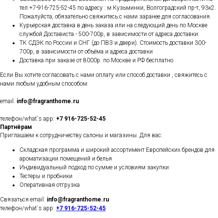
тел.+7-916-725-52-45 по адресу : м.Кузьминки, Волгоградский пр-т, 93к2.
Пожалуйста, обязательно свяжитесь с нами заранее для согласования.
Курьерская доставка в день заказа или на следующий день по Москве
службой Достависта - 500-700р, в зависимости от адреса доставки.
ТК СДЭК по России и СНГ (до ПВЗ и двери). Стоимость доставки 300-
700р, в зависимости от объёма и адреса доставки
Доставка при заказе от 8000р. по Москве и РФ бесплатно
Если Вы хотите согласовать с нами оплату или способ доставки , свяжитесь с
нами любым удобным способом:
email:
info@fragranthome.ru
телефон/what`s app:
+7 916-725-52-45
Партнёрам
Приглашаем к сотрудничеству салоны и магазины. Для вас:
Складская программа и широкий ассортимент Европейских брендов для
ароматизации помещений и белья
Индивидуальный подход по сумме и условиям закупки
Тестеры и пробники
Оперативная отгрузка
Связаться email:
info@fragranthome.ru
телефон/what`s app:
+7 916-725-52-45