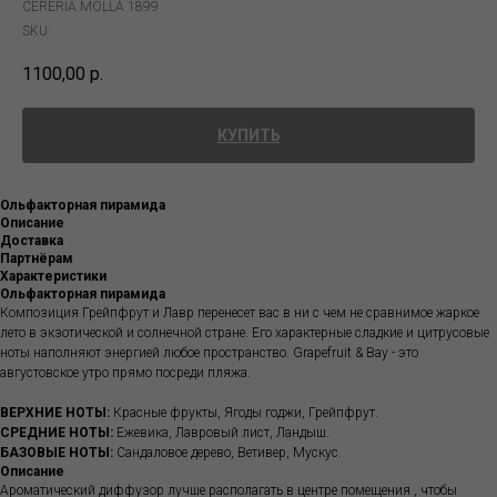
CERERÍA MOLLÁ 1899
SKU:
1100,00
р.
КУПИТЬ
Ольфакторная пирамида
Описание
Доставка
Партнёрам
Характеристики
Ольфакторная пирамида
Композиция Грейпфрут и Лавр перенесет вас в ни с чем не сравнимое жаркое
лето в экзотической и солнечной стране. Его характерные сладкие и цитрусовые
ноты наполняют энергией любое пространство. Grapefruit & Bay - это
августовское утро прямо посреди пляжа.
ВЕРХНИЕ НОТЫ:
Красные фрукты, Ягоды годжи, Грейпфрут.
СРЕДНИЕ НОТЫ:
Ежевика, Лавровый лист, Ландыш.
БАЗОВЫЕ НОТЫ:
Сандаловое дерево, Ветивер, Мускус.
Описание
Ароматический диффузор лучше располагать в центре помещения , чтобы