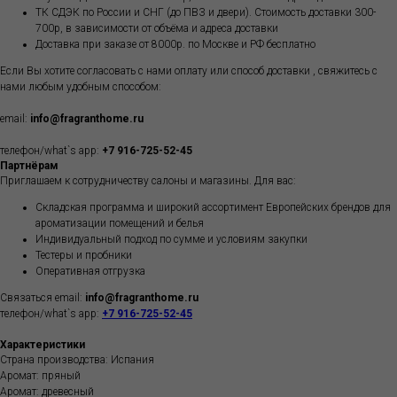
ТК СДЭК по России и СНГ (до ПВЗ и двери). Стоимость доставки 300-
700р, в зависимости от объёма и адреса доставки
Доставка при заказе от 8000р. по Москве и РФ бесплатно
Если Вы хотите согласовать с нами оплату или способ доставки , свяжитесь с
нами любым удобным способом:
email:
info@fragranthome.ru
телефон/what`s app:
+7 916-725-52-45
Партнёрам
Приглашаем к сотрудничеству салоны и магазины. Для вас:
Складская программа и широкий ассортимент Европейских брендов для
ароматизации помещений и белья
Индивидуальный подход по сумме и условиям закупки
Тестеры и пробники
Оперативная отгрузка
Связаться email:
info@fragranthome.ru
телефон/what`s app:
+7 916-725-52-45
Характеристики
Страна производства: Испания
Аромат: пряный
Аромат: древесный