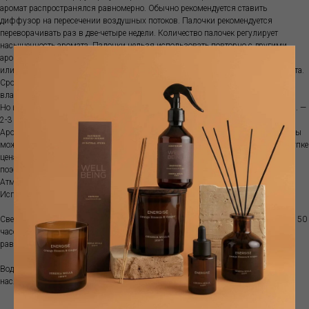
аромат распространялся равномерно. Обычно рекомендуется ставить
диффузор на пересечении воздушных потоков. Палочки рекомендуется
переворачивать раз в две-четыре недели. Количество палочек регулирует
насыщенность аромата. Палочки нельзя использовать повторно с другими
ароматами. Диффузор не рекомендуются ставить на прямой солнечный свет
или ставить рядом с источниками тепла, так как ускоряется испарение аромата.
Срок ароматизации зависит от характеристик помещения, температуры,
влажности и места размещения диффузора.
Но в среднем объема100 мл хватит примерно на 1-1.5 месяца; объема 250 мл. —
2-3 месяца, а емкости 500 мл. — обычно 3-5 месяцев.
Аромат поставляется с бамбуковыми палочками. Если аромат закончился, вы
можете приобрести рефилл. Это более выгодно, так как при изначальной покупке
цена стеклянной емкости составляет почти половину стоимости диффузора,
поэтому покупка рефилла позволяет экономить.
Атмосферный аромат наполняет пространство особым благоуханием .
Используйте вместе с диффузором для усиления выбранного аромата.
Свеча- ручная работа, сделано в Испании из соевого воска. Время горения до 50
часов. Регулярно подрезайте фитиль до длины в 0,5 см. Давайте воску
равномерно расплавиться на поверхности.
Водорастворимое эфирное масло - 2-3 капли в воду или аромадиффузор - и
наслаждайтесь любимым ароматом.