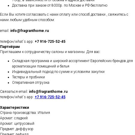
700р, в зависимости от объёма и адреса доставки
Доставка при заказе от 8000р. по Москве и РФ бесплатно
Если Вы хотите согласовать с нами оплату или способ доставки , свяжитесь с
нами любым удобным способом:
email:
info@fragranthome.ru
телефон/what`s app:
+7 916-725-52-45
Партнёрам
Приглашаем к сотрудничеству салоны и магазины. Для вас:
Складская программа и широкий ассортимент Европейских брендов для
ароматизации помещений и белья
Индивидуальный подход по сумме и условиям закупки
Тестеры и пробники
Оперативная отгрузка
Связаться email:
info@fragranthome.ru
телефон/what`s app:
+7 916-725-52-45
Характеристики
Страна производства: Италия
Аромат: сладкий
Аромат: цитрусовый
Предмет: диффузор
Предмет: рефилл