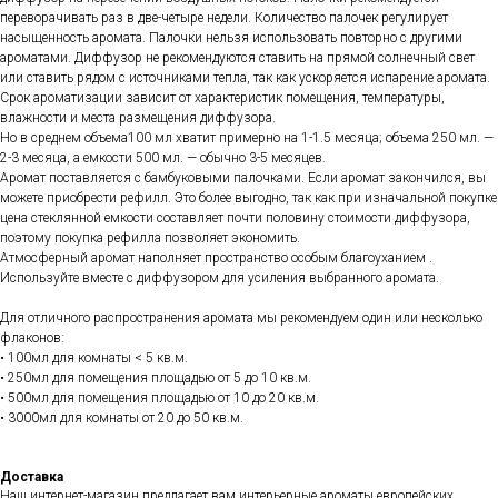
переворачивать раз в две-четыре недели. Количество палочек регулирует
насыщенность аромата. Палочки нельзя использовать повторно с другими
ароматами. Диффузор не рекомендуются ставить на прямой солнечный свет
или ставить рядом с источниками тепла, так как ускоряется испарение аромата.
Срок ароматизации зависит от характеристик помещения, температуры,
влажности и места размещения диффузора.
Но в среднем объема100 мл хватит примерно на 1-1.5 месяца; объема 250 мл. —
2-3 месяца, а емкости 500 мл. — обычно 3-5 месяцев.
Аромат поставляется с бамбуковыми палочками. Если аромат закончился, вы
можете приобрести рефилл. Это более выгодно, так как при изначальной покупке
цена стеклянной емкости составляет почти половину стоимости диффузора,
поэтому покупка рефилла позволяет экономить.
Атмосферный аромат наполняет пространство особым благоуханием .
Используйте вместе с диффузором для усиления выбранного аромата.
Для отличного распространения аромата мы рекомендуем один или несколько
флаконов:
• 100мл для комнаты < 5 кв.м.
• 250мл для помещения площадью от 5 до 10 кв.м.
• 500мл для помещения площадью от 10 до 20 кв.м.
• 3000мл для комнаты от 20 до 50 кв.м.
Доставка
Наш интернет-магазин предлагает вам интерьерные ароматы европейских