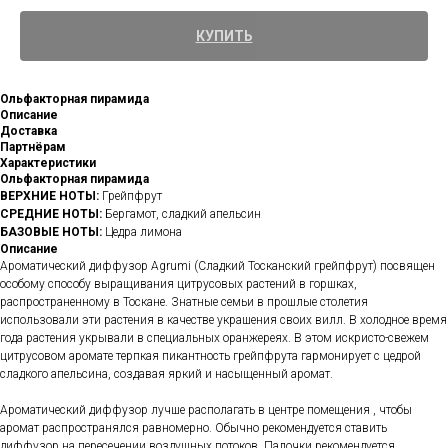
КУПИТЬ
Ольфакторная пирамида
Описание
Доставка
Партнёрам
Характеристики
Ольфакторная пирамида
ВЕРХНИЕ НОТЫ:
Грейпфрут
СРЕДНИЕ НОТЫ:
Бергамот, сладкий апельсин
БАЗОВЫЕ НОТЫ:
Цедра лимона
Описание
Ароматический диффузор Agrumi (Сладкий Тосканский грейпфрут) посвящен
особому способу выращивания цитрусовых растений в горшках,
распространенному в Тоскане. Знатные семьи в прошлые столетия
использовали эти растения в качестве украшения своих вилл. В холодное время
года растения укрывали в специальных оранжереях. В этом искристо-свежем
цитрусовом аромате терпкая пикантность грейпфрута гармонирует с цедрой
сладкого апельсина, создавая яркий и насыщенный аромат.
Ароматический диффузор лучше располагать в центре помещения , чтобы
аромат распространялся равномерно. Обычно рекомендуется ставить
диффузор на пересечении воздушных потоков. Палочки рекомендуется