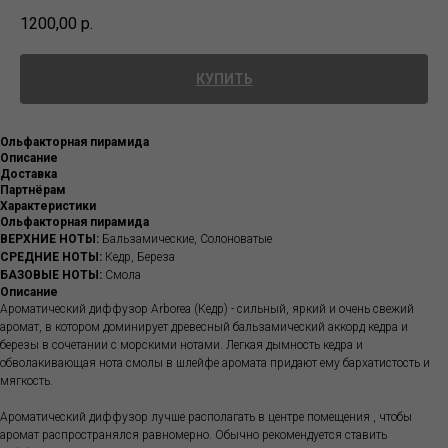
1200,00
р.
КУПИТЬ
Ольфакторная пирамида
Описание
Доставка
Партнёрам
Характеристики
Ольфакторная пирамида
ВЕРХНИЕ НОТЫ:
Бальзамические, Солоноватые
СРЕДНИЕ НОТЫ:
Кедр, Береза
БАЗОВЫЕ НОТЫ:
Смола
Описание
Ароматический диффузор Arborea (Кедр) - сильный, яркий и очень свежий
аромат, в котором доминирует древесный бальзамический аккорд кедра и
березы в сочетании с морскими нотами. Легкая дымность кедра и
обволакивающая нота смолы в шлейфе аромата придают ему бархатистость и
мягкость.
Ароматический диффузор лучше располагать в центре помещения , чтобы
аромат распространялся равномерно. Обычно рекомендуется ставить