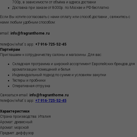
700р, в зависимости от объёма и адреса доставки
Доставка при заказе от 8000р. по Москве и РФ бесплатно
Если Вы хотите согласовать с нами оплату или способ доставки , свяжитесь с
нами любым удобным способом:
email:
info@fragranthome.ru
телефон/what`s app:
+7 916-725-52-45
Партнёрам
Приглашаем к сотрудничеству салоны и магазины. Для вас:
Складская программа и широкий ассортимент Европейских брендов для
ароматизации помещений и белья
Индивидуальный подход по сумме и условиям закупки
Тестеры и пробники
Оперативная отгрузка
Связаться email:
info@fragranthome.ru
телефон/what`s app:
+7 916-725-52-45
Характеристики
Страна производства: Италия
Аромат: древесный
Аромат: морской
Предмет: диффузор