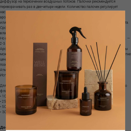
диффузор на пересечении воздушных потоков. Палочки рекомендуется
переворачивать раз в две-четыре недели. Количество палочек регулирует
насыщенность аромата. Палочки нельзя использовать повторно с другими
ароматами. Диффузор не рекомендуются ставить на прямой солнечный свет
или ставить рядом с источниками тепла, так как ускоряется испарение аромата.
Срок ароматизации зависит от характеристик помещения, температуры,
влажности и места размещения диффузора.
Но в среднем объема100 мл хватит примерно на 1-1.5 месяца; объема 250 мл. —
2-3 месяца, а емкости 500 мл. — обычно 3-5 месяцев.
Аромат поставляется с бамбуковыми палочками. Если аромат закончился, вы
можете приобрести рефилл. Это более выгодно, так как при изначальной покупке
цена стеклянной емкости составляет почти половину стоимости диффузора,
поэтому покупка рефилла позволяет экономить.
Атмосферный аромат наполняет пространство особым благоуханием .
Используйте вместе с диффузором для усиления выбранного аромата.
Для отличного распространения аромата мы рекомендуем один или несколько
флаконов:
• 100мл для комнаты < 5 кв.м.
• 250мл для помещения площадью от 5 до 10 кв.м.
• 500мл для помещения площадью от 10 до 20 кв.м.
• 3000мл для комнаты от 20 до 50 кв.м.
Доставка