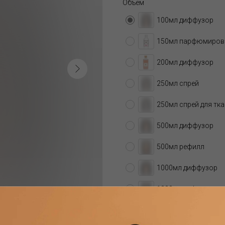
Объем
100мл диффузор
150мл парфюмирова
200мл диффузор
250мл спрей
250мл спрей для тк
500мл диффузор
500мл рефилл
1000мл диффузор
1000мл рефилл
автодиффузор