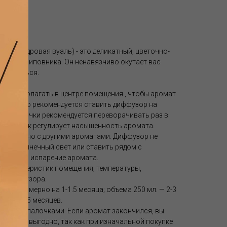
ria (Пудровая вуаль) - это деликатный, цветочно-
отами шиповника. Он ненавязчиво окутает вас
сслабиться.
е располагать в центре помещения , чтобы аромат
. Обычно рекомендуется ставить диффузор на
ов. Палочки рекомендуется переворачивать раз в
о палочек регулирует насыщенность аромата.
 повторно с другими ароматами. Диффузор не
ямой солнечный свет или ставить рядом с
скоряется испарение аромата.
т характеристик помещения, температуры,
ия диффузора.
тит примерно на 1-1.5 месяца; объема 250 мл. — 2-3
бычно 3-5 месяцев.
ковыми палочками. Если аромат закончился, вы
о более выгодно, так как при изначальной покупке