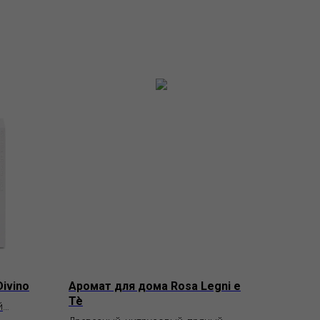
ivino
Аромат для дома Rosa Legni e
Tè
й