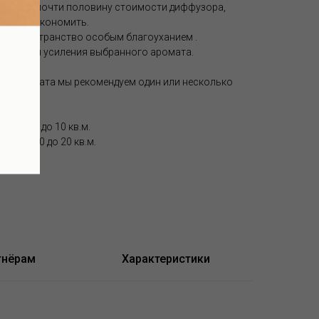
тавляет почти половину стоимости диффузора,
воляет экономить.
ет пространство особым благоуханием .
ором для усиления выбранного аромата.
ия аромата мы рекомендуем один или несколько
ью от 5 до 10 кв.м.
ью от 10 до 20 кв.м.
50 кв.м.
тнёрам
Характеристики