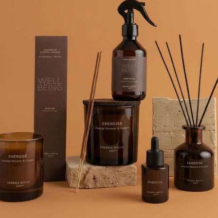
КУПИТЬ
Наполнитель для диффузора Cip
пудровый аромат с нежными н
мягкой вуалью и позволит ра
Ароматический диффузор лучш
распространялся равномерно
пересечении воздушных поток
две-четыре недели. Количеств
Палочки нельзя использовать
рекомендуются ставить на пр
источниками тепла, так как у
Срок ароматизации зависит о
влажности и места размещен
Но в среднем объема100 мл хва
месяца, а емкости 500 мл. — о
Аромат поставляется с бамбу
можете приобрести рефилл. Эт