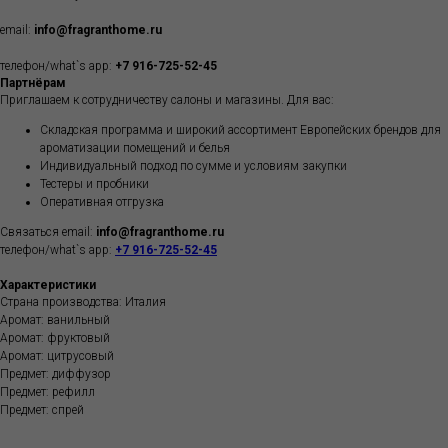
email:
info@fragranthome.ru
телефон/what`s app:
+7 916-725-52-45
Партнёрам
Приглашаем к сотрудничеству салоны и магазины. Для вас:
Складская программа и широкий ассортимент Европейских брендов для
ароматизации помещений и белья
Индивидуальный подход по сумме и условиям закупки
Тестеры и пробники
Оперативная отгрузка
Связаться email:
info@fragranthome.ru
телефон/what`s app:
+7 916-725-52-45
Характеристики
Страна производства: Италия
Аромат: ванильный
Аромат: фруктовый
Аромат: цитрусовый
Предмет: диффузор
Предмет: рефилл
Предмет: спрей