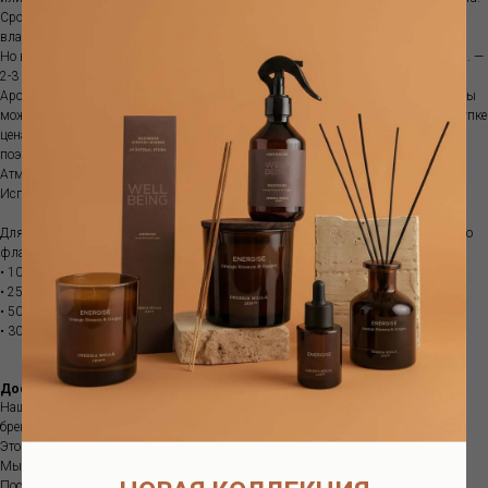
Срок ароматизации зависит от характеристик помещения, температуры,
влажности и места размещения диффузора.
Но в среднем объема100 мл хватит примерно на 1-1.5 месяца; объема 250 мл. —
2-3 месяца, а емкости 500 мл. — обычно 3-5 месяцев.
Аромат поставляется с бамбуковыми палочками. Если аромат закончился, вы
можете приобрести рефилл. Это более выгодно, так как при изначальной покупке
цена стеклянной емкости составляет почти половину стоимости диффузора,
поэтому покупка рефилла позволяет экономить.
Атмосферный аромат наполняет пространство особым благоуханием .
Используйте вместе с диффузором для усиления выбранного аромата.
Для отличного распространения аромата мы рекомендуем один или несколько
флаконов:
• 100мл для комнаты < 5 кв.м.
• 250мл для помещения площадью от 5 до 10 кв.м.
• 500мл для помещения площадью от 10 до 20 кв.м.
• 3000мл для комнаты от 20 до 50 кв.м.
Доставка
Наш интернет-магазин предлагает вам интерьерные ароматы европейских
брендов, в наличии и под заказ.
Это большой ассортимент качественной продукции.
Мы находимся в Москве.
После получения вашего заказа мы свяжемся с вами и согласуем детали