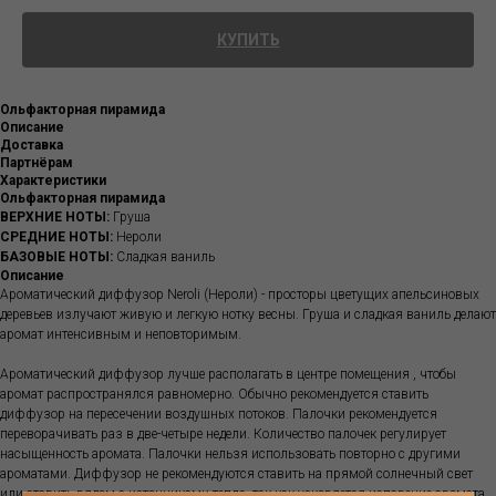
КУПИТЬ
Ольфакторная пирамида
Описание
Доставка
Партнёрам
Характеристики
Ольфакторная пирамида
ВЕРХНИЕ НОТЫ:
Груша
СРЕДНИЕ НОТЫ:
Нероли
БАЗОВЫЕ НОТЫ:
Сладкая ваниль
Описание
Ароматический диффузор Neroli (Нероли) - просторы цветущих апельсиновых
деревьев излучают живую и легкую нотку весны. Груша и сладкая ваниль делают
аромат интенсивным и неповторимым.
Ароматический диффузор лучше располагать в центре помещения , чтобы
аромат распространялся равномерно. Обычно рекомендуется ставить
диффузор на пересечении воздушных потоков. Палочки рекомендуется
переворачивать раз в две-четыре недели. Количество палочек регулирует
насыщенность аромата. Палочки нельзя использовать повторно с другими
ароматами. Диффузор не рекомендуются ставить на прямой солнечный свет
или ставить рядом с источниками тепла, так как ускоряется испарение аромата.