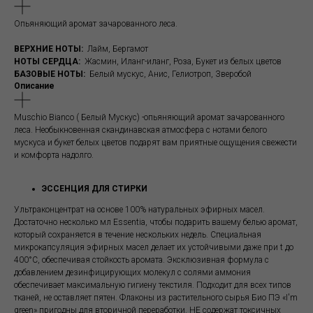
Опьяняющий аромат зачарованного леса.
ВЕРХНИЕ НОТЫ:
Лайм, Бергамот
НОТЫ СЕРДЦА:
Жасмин, Иланг-иланг, Роза, Букет из белых цветов
БАЗОВЫЕ НОТЫ:
Белый мускус, Анис, Гелиотроп, Зверобой
Описание
Muschio Bianco ( Белый Мускус) -опьяняющий аромат зачарованного
леса. Необыкновенная скандинавская атмосфера с нотами белого
мускуса и букет белых цветов подарят вам приятные ощущения свежести
и комфорта надолго.
ЭССЕНЦИЯ ДЛЯ СТИРКИ
Ультраконцентрат на основе 100% натуральных эфирных масел.
Достаточно несколько мл Essentia, чтобы подарить вашему белью аромат,
который сохраняется в течение нескольких недель. Специальная
микрокапсуляция эфирных масел делает их устойчивыми даже при t до
400°C, обеспечивая стойкость аромата. Эксклюзивная формула с
добавлением дезинфицирующих молекул с солями аммония
обеспечивает максимальную гигиену текстиля. Подходит для всех типов
тканей, не оставляет пятен. Флаконы из растительного сырья Био ПЭ «I'm
green» пригодны для вторичной переработки. НЕ содержат токсичных