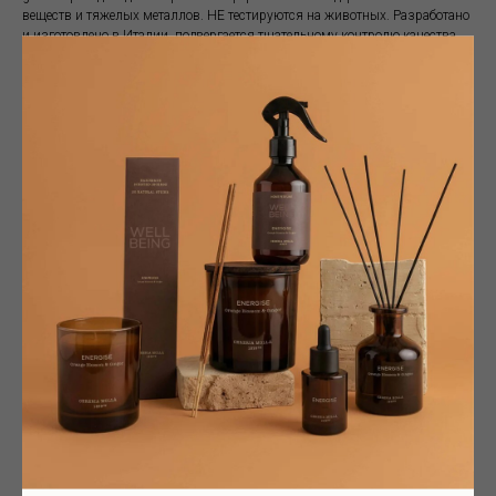
веществ и тяжелых металлов. НЕ тестируются на животных. Разработано
и изготовлено в Италии, подвергается тщательному контролю качества,
сертифицировано в ISS.
Концентрат. Перед употреблением взболтать.
В СТИРАЛЬНОЙ МАШИНЕ: налейте 10/20 мл продукта в поддон
стиральной машины, предназначенный для последнего полоскания, в
зависимости от интенсивности аромата, который вы хотите получить.
Мы рекомендуем 15-20 мл продукта на каждые 5-7 кг белья.
В СУШИЛКЕ: Налейте несколько капель на салфетку или кусок ткани и
поместите ее в сушилку.
ВРУЧНУЮ: добавьте 10/20 мл продукта на каждые 5 литров воды при
последнем полоскании в защитных перчатках
ДЕО-СПРЕЙ ДЛЯ ДОМА И ТКАНИ С ДЕЗЕНФИЦИРУЮЩИМИ
СВОЙСТВАМИ
Ультраконцентрированный рум-спрей с дезинфицирующим действием.
Изготовлен из натуральных эссенций высочайшего качества, которые
делают его стойким на более длительное время. Подходит для
ароматизации пространства и тканей, автомобиля и других различных
зон.