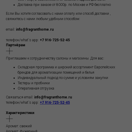
Доставка при заказе от 8000р. по Москве и РФ бесплатно
Если Вы хотите согласовать с нами оплату или способ доставки ,
свяжитесь с нами любым удобным способом:
email:
info@fragranthome.ru
телефон/what`s app:
+7 916-725-52-45
Партнёрам
Приглашаем к сотрудничеству салоны и магазины. Для вас:
Складская программа и широкий ассортимент Европейских
брендов для ароматизации помещений и белья
Индивидуальный подход по сумме и условиям закупки
Тестеры и пробники
Оперативная отгрузка
Связаться email:
info@fragranthome.ru
телефон/what`s app:
+7 916-725-52-45
Характеристики
Аромат: свежий
Аромат: фужерный