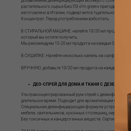
добавлением дезинфицирующих молекул с солями аммони
растительного сырья Био ПЭ «I'm green» пригодны для 
изготовлено в Италии, подвергается тщательному конт
Концентрат. Перед употреблением взболтать.
В СТИРАЛЬНОЙ МАШИНЕ: налейте 10/20 мл продукта в п
который вы хотите получить.
Мы рекомендуем 15-20 мл продукта на каждые 5-7 кг бел
В СУШИЛКЕ: Налейте несколько капель на салфетку или к
ВРУЧНУЮ: добавьте 10/20 мл продукта на каждые 5 лит
ДЕО-СПРЕЙ ДЛЯ ДОМА И ТКАНИ С ДЕЗЕНФИ
Ультраконцентрированный рум-спрей с дезинфицирующи
длительное время. Подходит для ароматизации простран
Специальная дезинфицирующая формула устраняет непр
мебели, светильников, кухонных столешниц, нержавеющ
Без токсичных и канцерогенных веществ. Сертифициров