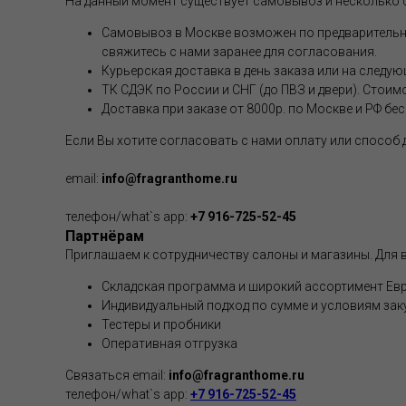
На данный момент существует самовывоз и несколько 
Самовывоз в Москве возможен по предварительной
свяжитесь с нами заранее для согласования.
Курьерская доставка в день заказа или на следую
ТК СДЭК по России и СНГ (до ПВЗ и двери). Стоим
Доставка при заказе от 8000р. по Москве и РФ бе
Если Вы хотите согласовать с нами оплату или способ
email:
info@fragranthome.ru
телефон/what`s app:
+7 916-725-52-45
Партнёрам
Приглашаем к сотрудничеству салоны и магазины. Для в
Складская программа и широкий ассортимент Евр
Индивидуальный подход по сумме и условиям зак
Тестеры и пробники
Оперативная отгрузка
Связаться email:
info@fragranthome.ru
телефон/what`s app:
+7 916-725-52-45