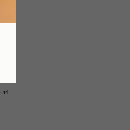
дметов
аде):