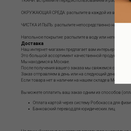
ТКАНИ: встряхните перед использованием и распылите н
ОКРУЖАЮЩАЯ СРЕДА: распылите в каждой из ваших комн
ЧИСТКА И ПЫЛЬ: распылите непосредственно на влажную
Напольное покрытие: распылите в воду или непосредст
Доставка
Наш интернет-магазин предлагает вам интерьерные аром
Это большой ассортимент качественной продукции.
Мы находимся в Москве.
После получения вашего заказа мы свяжемся с вами и 
Заказ отправляем в день или на следующий день после 
Если товара нет в наличии на нашем складе в Москве, с
Вы можете оплатить ваш заказ одним из способов (опл
Оплата картой через систему Робокасса для физи
Банковский перевод для юридических лиц