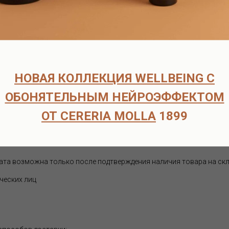
а расстоянии не менее 50 см на ткани, одежду, шторы и ковры.
ат аромат и устраните запахи дыма, еды, домашних животных.
 ткань, чтобы очистить и вытереть пыль со всей мебели или пре
венно на ткань для очистки и ароматизации любой поверхности.
НОВАЯ КОЛЛЕКЦИЯ WELLBEING С
аты европейских брендов, в наличии и под заказ.
ОБОНЯТЕЛЬНЫМ НЕЙРОЭФФЕКТОМ
ОТ CERERIA MOLLA
1899
согласуем детали оплаты и доставки.
оплаты.
рок поставки составляет 6-8 недель.
ата возможна только после подтверждения наличия товара на скл
ческих лиц