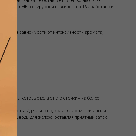
х типов тканей, не оставляет пятен. Флаконы из
 металлов. НЕ тестируются на животных. Разработано и
кания, в зависимости от интенсивности аромата,
ачества, которые делают его стойким на более
рные ноты. Идеально подходит для очистки и пыли
шителей, воды для железа, оставляя приятный запах.