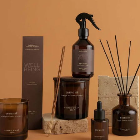
я обеспечивает максимальную гигиену текстиля. Подходит для все
вторичной переработки. НЕ содержат токсичных веществ и тяжелых
ролю качества, сертифицировано в ISS.
оддон стиральной машины, предназначенный для последнего полос
ья.
усок ткани и поместите ее в сушилку.
ров воды при последнем полоскании в защитных перчатках
ЦИРУЮЩИМИ СВОЙСТВАМИ
м действием. Изготовлен из натуральных эссенций высочайшего к
ства и тканей, автомобиля и других различных зон.
иятные запахи, распространяя элегантные и изысканные парфюме
ей стали, ванной комнаты и различных предметов, пылесосов, осу
анное качество ISS. Всегда встряхивайте перед использованием.