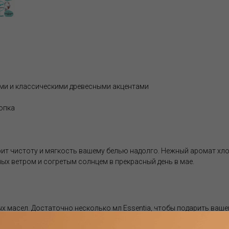
ми и классическими древесными акцентами
лопка
ит чистоту и мягкость вашему белью надолго. Нежный аромат хло
ых ветром и согретым солнцем в прекрасный день в мае.
 масел. Достаточно несколько мл Essentia, чтобы подарить ваше
ных масел делает их устойчивыми даже при t до 400°C, обеспечи