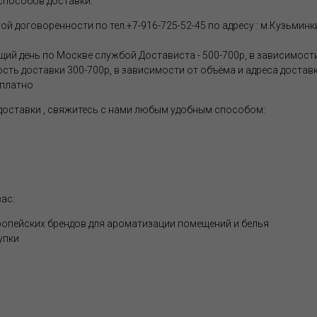
способов доставки:
 договоренности по тел.+7-916-725-52-45 по адресу : м.Кузьминки
щий день по Москве службой Достависта - 500-700р, в зависимости
ость доставки 300-700р, в зависимости от объёма и адреса достав
сплатно
 доставки , свяжитесь с нами любым удобным способом:
ас:
опейских брендов для ароматизации помещений и белья
упки