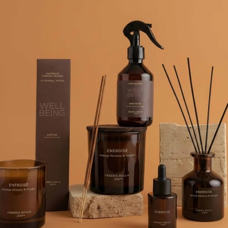
я обеспечивает максимальную гигиену текстиля. Подходит для все
вторичной переработки. НЕ содержат токсичных веществ и тяжелых
ролю качества, сертифицировано в ISS.
оддон стиральной машины, предназначенный для последнего полос
ья.
усок ткани и поместите ее в сушилку.
ров воды при последнем полоскании в защитных перчатках
ЦИРУЮЩИМИ СВОЙСТВАМИ
м действием. Изготовлен из натуральных эссенций высочайшего к
ства и тканей, автомобиля и других различных зон.
иятные запахи, распространяя элегантные и изысканные парфюме
ей стали, ванной комнаты и различных предметов, пылесосов, осу
анное качество ISS. Всегда встряхивайте перед использованием.