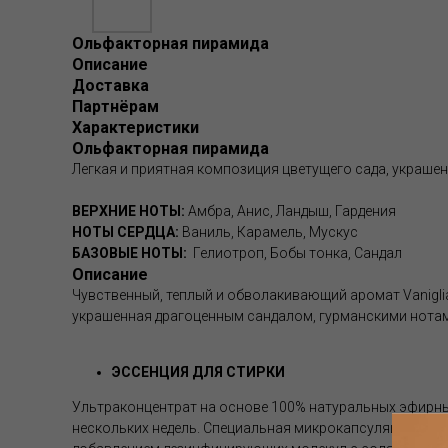
Ольфакторная пирамида
Описание
Доставка
Партнёрам
Характеристики
Ольфакторная пирамида
Легкая и приятная композиция цветущего сада, украше
ВЕРХНИЕ НОТЫ:
Амбра, Анис, Ландыш, Гардения
НОТЫ СЕРДЦА:
Ваниль, Карамель, Мускус
БАЗОВЫЕ НОТЫ:
Гелиотроп, Бобы тонка, Сандал
Описание
Чувственный, теплый и обволакивающий аромат Vaniglia
украшенная драгоценным сандалом, гурманскими нотами
ЭССЕНЦИЯ ДЛЯ СТИРКИ
Ультраконцентрат на основе 100% натуральных эфирных
нескольких недель. Специальная микрокапсуляция эфир