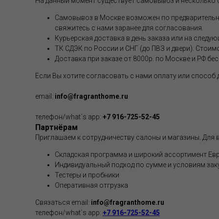
На данный момент существует самовывоз и несколько 
Самовывоз в Москве возможен по предварительной
свяжитесь с нами заранее для согласования.
Курьерская доставка в день заказа или на следую
ТК СДЭК по России и СНГ (до ПВЗ и двери). Стоим
Доставка при заказе от 8000р. по Москве и РФ бе
Если Вы хотите согласовать с нами оплату или способ
email:
info@fragranthome.ru
телефон/what`s app:
+7 916-725-52-45
Партнёрам
Приглашаем к сотрудничеству салоны и магазины. Для в
Складская программа и широкий ассортимент Евр
Индивидуальный подход по сумме и условиям зак
Тестеры и пробники
Оперативная отгрузка
Связаться email:
info@fragranthome.ru
телефон/what`s app:
+7 916-725-52-45