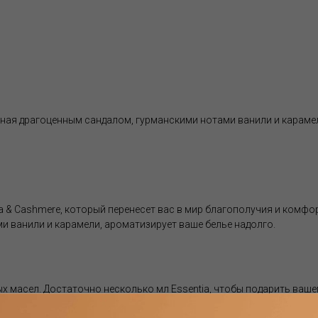
нная драгоценным сандалом, гурманскими нотами ванили и караме
 & Cashmere, который перенесет вас в мир благополучия и комфор
 ванили и карамели, ароматизирует ваше белье надолго.
 масел. Достаточно несколько мл Essentia, чтобы подарить ваше
ных масел делает их устойчивыми даже при t до 400°C, обеспечи