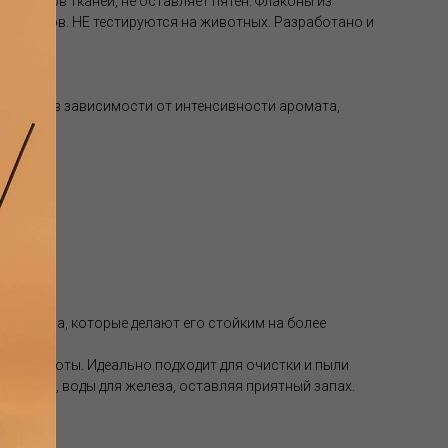
х типов тканей, не оставляет пятен. Флаконы из
 металлов. НЕ тестируются на животных. Разработано и
кания, в зависимости от интенсивности аромата,
ачества, которые делают его стойким на более
рные ноты. Идеально подходит для очистки и пыли
шителей, воды для железа, оставляя приятный запах.