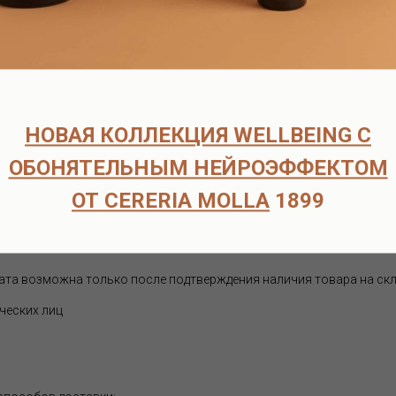
а расстоянии не менее 50 см на ткани, одежду, шторы и ковры.
ат аромат и устраните запахи дыма, еды, домашних животных.
 ткань, чтобы очистить и вытереть пыль со всей мебели или пре
венно на ткань для очистки и ароматизации любой поверхности.
НОВАЯ КОЛЛЕКЦИЯ WELLBEING С
аты европейских брендов, в наличии и под заказ.
ОБОНЯТЕЛЬНЫМ НЕЙРОЭФФЕКТОМ
ОТ CERERIA MOLLA
1899
согласуем детали оплаты и доставки.
оплаты.
рок поставки составляет 6-8 недель.
ата возможна только после подтверждения наличия товара на скл
ческих лиц