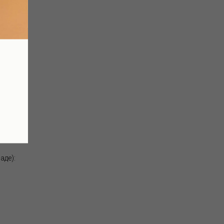
дметов
аде):