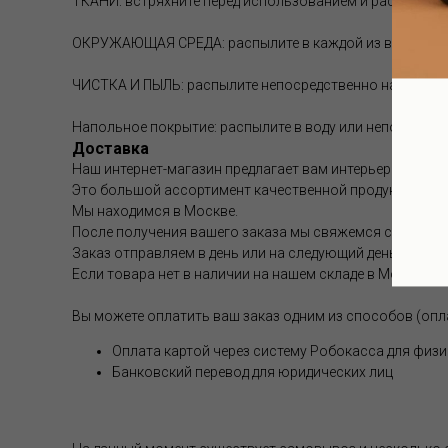
ТКАНИ: встряхните перед использованием и распылите н
ОКРУЖАЮЩАЯ СРЕДА: распылите в каждой из ваших комн
ЧИСТКА И ПЫЛЬ: распылите непосредственно на влажную
Напольное покрытие: распылите в воду или непосредст
Доставка
Наш интернет-магазин предлагает вам интерьерные аром
Это большой ассортимент качественной продукции.
Мы находимся в Москве.
После получения вашего заказа мы свяжемся с вами и 
Заказ отправляем в день или на следующий день после 
Если товара нет в наличии на нашем складе в Москве, с
Вы можете оплатить ваш заказ одним из способов (опл
Оплата картой через систему Робокасса для физи
Банковский перевод для юридических лиц