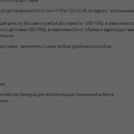
способов доставки:
 договоренности по тел.+7-916-725-52-45 по адресу : м.Кузьминки
щий день по Москве службой Достависта - 500-700р, в зависимости
ость доставки 300-700р, в зависимости от объёма и адреса достав
сплатно
 доставки , свяжитесь с нами любым удобным способом:
ас:
опейских брендов для ароматизации помещений и белья
упки