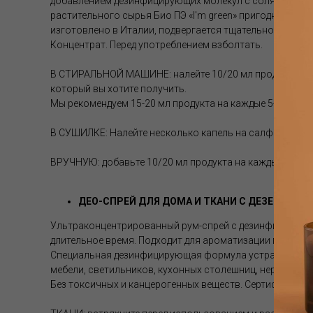
добавлением дезинфицирующих молекул с солями аммони
растительного сырья Био ПЭ «I'm green» пригодны для 
изготовлено в Италии, подвергается тщательному конт
Концентрат. Перед употреблением взболтать.
В СТИРАЛЬНОЙ МАШИНЕ: налейте 10/20 мл продукта в п
который вы хотите получить.
Мы рекомендуем 15-20 мл продукта на каждые 5-7 кг бел
В СУШИЛКЕ: Налейте несколько капель на салфетку или к
ВРУЧНУЮ: добавьте 10/20 мл продукта на каждые 5 лит
ДЕО-СПРЕЙ ДЛЯ ДОМА И ТКАНИ С ДЕЗЕНФИ
Ультраконцентрированный рум-спрей с дезинфицирующи
длительное время. Подходит для ароматизации простран
Специальная дезинфицирующая формула устраняет непр
мебели, светильников, кухонных столешниц, нержавеющ
Без токсичных и канцерогенных веществ. Сертифициров