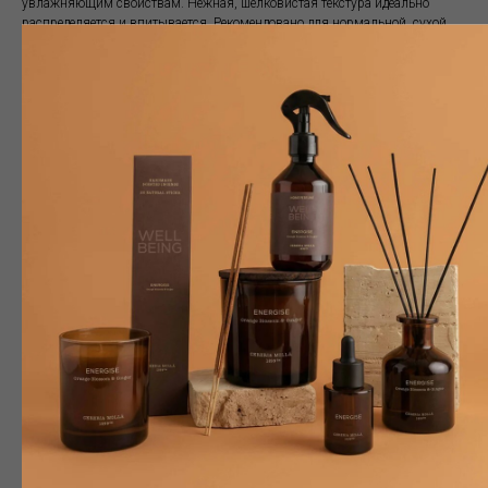
увлажняющим свойствам. Нежная, шелковистая текстура идеально
распределяется и впитывается. Рекомендовано для нормальной, сухой
кожи.
Некомедогенно. Не вызывает угревую сыпь. Не содержит красителей,
парабенов и ГМО.
РЕКОМЕНДОВАНО
• для профилактики и замедления признаков старения.
• для восстановления свежего и здорового вид.
ТИП КОЖИ
для нормальной, сухой и возрастной кожи.
ТЕКСТУРА
мягкая и шелковистая текстура с нежным ароматом.
Для ежедневного ухода утром и вечером. Распределите по лицу и шее,
избегая области вокруг глаз, массировать до полного впитывания.
Для лица: линейными массирующими движениями от центра к
периферии.
Для шеи: линейными массирующими движениями с чередованием рук от
основания шеи к подбородку.
Объем -50мл
Доставка