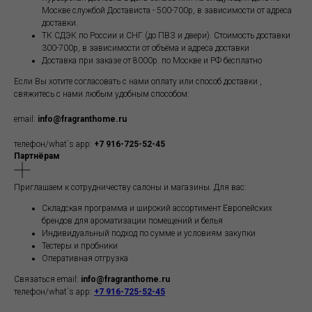
Москве службой Достависта - 500-700р, в зависимости от адреса
доставки.
ТК СДЭК по России и СНГ (до ПВЗ и двери). Стоимость доставки
300-700р, в зависимости от объёма и адреса доставки
Доставка при заказе от 8000р. по Москве и РФ бесплатно
Если Вы хотите согласовать с нами оплату или способ доставки ,
свяжитесь с нами любым удобным способом:
email:
info@fragranthome.ru
телефон/what`s app:
+7 916-725-52-45
Партнёрам
Приглашаем к сотрудничеству салоны и магазины. Для вас:
Складская программа и широкий ассортимент Европейских
брендов для ароматизации помещений и белья
Индивидуальный подход по сумме и условиям закупки
Тестеры и пробники
Оперативная отгрузка
Связаться email:
info@fragranthome.ru
телефон/what`s app:
+7 916-725-52-45