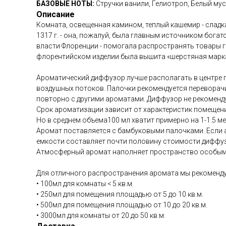
БАЗОВЫЕ НОТЫ:
Стручки ванили, Гелиотроп, Белый мус
Описание
Комната, освещенная камином, теплый кашемир - сладка
1317 г. - она, пожалуй, была главным источником богат
власти Флоренции - помогала распространять товары г
флорентийском изделии была вышита «шерстяная марка
Ароматический диффузор лучше располагать в центре 
воздушных потоков. Палочки рекомендуется переворачи
повторно с другими ароматами. Диффузор не рекоменду
Срок ароматизации зависит от характеристик помещен
Но в среднем объема100 мл хватит примерно на 1-1.5 мес
Аромат поставляется с бамбуковыми палочками. Если а
емкости составляет почти половину стоимости диффуз
Атмосферный аромат наполняет пространство особым б
Для отличного распространения аромата мы рекоменду
• 100мл для комнаты < 5 кв.м.
• 250мл для помещения площадью от 5 до 10 кв.м.
• 500мл для помещения площадью от 10 до 20 кв.м.
• 3000мл для комнаты от 20 до 50 кв.м.