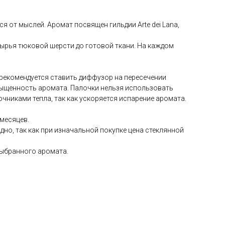
 от мыслей. Аромат посвящен гильдии Arte dei Lana,
сырья тюковой шерсти до готовой ткани. На каждом
рекомендуется ставить диффузор на пересечении
асыщенность аромата. Палочки нельзя использовать
чниками тепла, так как ускоряется испарение аромата.
 месяцев.
но, так как при изначальной покупке цена стеклянной
выбранного аромата.