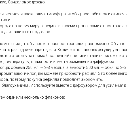
кус, Сандаловое дерево.
я, нежная и ласкающя атмосфера, чтобы расслабиться и отвлечься
ства и
орода по всему миру - следила за всеми процессами от поставок 
» для защиты от подделок.
помещения , чтобы аромат распространялся равномерно. Обычно 
вать раз в две-четыре недели. Количество палочек регулирует н
ются ставить на прямой солнечный свет или ставить рядом с исто
ия, температуры, влажности и места размещения диффузора.
яца; объема 250 мл. — 2-3 месяца, а емкости 500 мл. — обычно 3-5
ромат закончился, вы можете приобрести рефилл. Это более выгод
ора, поэтому покупка рефилла позволяет экономить.
лагоуханием . Используйте вместе с диффузором для усиления 
ем один или несколько флаконов: