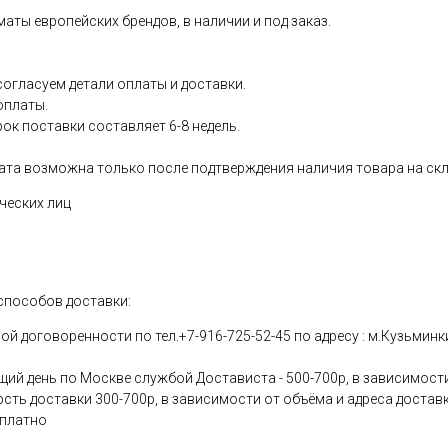
аты европейских брендов, в наличии и под заказ.
согласуем детали оплаты и доставки.
оплаты.
рок поставки составляет 6-8 недель.
ата возможна только после подтверждения наличия товара на скл
ческих лиц
способов доставки:
 договоренности по тел.+7-916-725-52-45 по адресу : м.Кузьминки
щий день по Москве службой Достависта - 500-700р, в зависимости
ость доставки 300-700р, в зависимости от объёма и адреса достав
сплатно