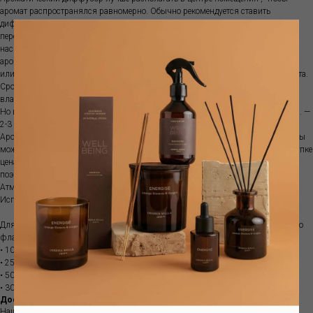
аромат распространялся равномерно. Обычно рекомендуется ставить
диффузор на пересечении воздушных потоков. Палочки рекомендуется
переворачивать раз в две-четыре недели. Количество палочек регулирует
насыщенность аромата. Палочки нельзя использовать повторно с другими
ароматами. Диффузор не рекомендуются ставить на прямой солнечный свет
или ставить рядом с источниками тепла, так как ускоряется испарение аромата.
Срок ароматизации зависит от характеристик помещения, температуры,
влажности и места размещения диффузора.
Но в среднем объема100 мл хватит примерно на 1-1.5 месяца; объема 250 мл. —
2-3 месяца, а емкости 500 мл. — обычно 3-5 месяцев.
Аромат поставляется с бамбуковыми палочками. Если аромат закончился, вы
можете приобрести рефилл. Это более выгодно, так как при изначальной покупке
цена стеклянной емкости составляет почти половину стоимости диффузора,
поэтому покупка рефилла позволяет экономить.
Атмосферный аромат наполняет пространство особым благоуханием .
Используйте вместе с диффузором для усиления выбранного аромата.
Для отличного распространения аромата мы рекомендуем один или несколько
флаконов:
• 100мл для комнаты < 5 кв.м.
• 250мл для помещения площадью от 5 до 10 кв.м.
• 500мл для помещения площадью от 10 до 20 кв.м.
• 3000мл для комнаты от 20 до 50 кв.м.
Доставка
Наш интернет-магазин предлагает вам интерьерные ароматы европейских