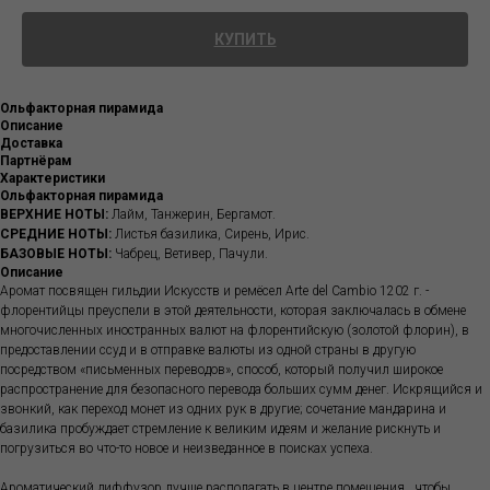
КУПИТЬ
Ольфакторная пирамида
Описание
Доставка
Партнёрам
Характеристики
Ольфакторная пирамида
ВЕРХНИЕ НОТЫ:
Лайм, Танжерин, Бергамот.
СРЕДНИЕ НОТЫ:
Листья базилика, Сирень, Ирис.
БАЗОВЫЕ НОТЫ:
Чабрец, Ветивер, Пачули.
Описание
Аромат посвящен гильдии Искусств и ремёсел Arte del Cambio 1202 г. -
флорентийцы преуспели в этой деятельности, которая заключалась в обмене
многочисленных иностранных валют на флорентийскую (золотой флорин), в
предоставлении ссуд и в отправке валюты из одной страны в другую
посредством «письменных переводов», способ, который получил широкое
распространение для безопасного перевода больших сумм денег. Искрящийся и
звонкий, как переход монет из одних рук в другие; сочетание мандарина и
базилика пробуждает стремление к великим идеям и желание рискнуть и
погрузиться во что-то новое и неизведанное в поисках успеха.
Ароматический диффузор лучше располагать в центре помещения , чтобы