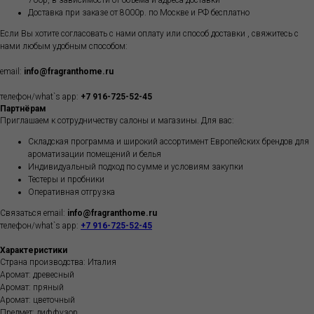
700р, в зависимости от объёма и адреса доставки
Доставка при заказе от 8000р. по Москве и РФ бесплатно
Если Вы хотите согласовать с нами оплату или способ доставки , свяжитесь с
нами любым удобным способом:
email:
info@fragranthome.ru
телефон/what`s app:
+7 916-725-52-45
Партнёрам
Приглашаем к сотрудничеству салоны и магазины. Для вас:
Складская программа и широкий ассортимент Европейских брендов для
ароматизации помещений и белья
Индивидуальный подход по сумме и условиям закупки
Тестеры и пробники
Оперативная отгрузка
Связаться email:
info@fragranthome.ru
телефон/what`s app:
+7 916-725-52-45
Характеристики
Страна производства: Италия
Аромат: древесный
Аромат: пряный
Аромат: цветочный
Предмет: диффузор