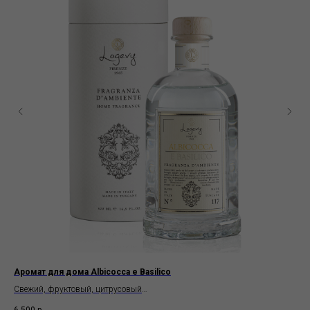
é
Аромат для дома Albicocca e Basilico
Ар
Свежий, фруктовый, цитрусовый
Вос
Logevy Firenze 1965
Tea