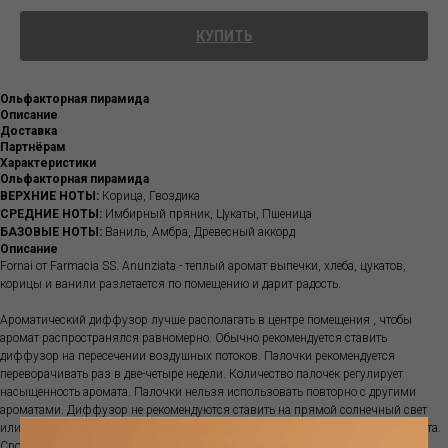
КУПИТЬ
Ольфакторная пирамида
Описание
Доставка
Партнёрам
Характеристики
Ольфакторная пирамида
ВЕРХНИЕ НОТЫ:
Корица, Гвоздика
СРЕДНИЕ НОТЫ:
Имбирный пряник, Цукаты, Пшеница
БАЗОВЫЕ НОТЫ:
Ваниль, Амбра, Древесный аккорд
Описание
Fornai от Farmacia SS. Anunziata - теплый аромат выпечки, хлеба, цукатов,
корицы и ванили разлетается по помещению и дарит радость.
Ароматический диффузор лучше располагать в центре помещения , чтобы
аромат распространялся равномерно. Обычно рекомендуется ставить
диффузор на пересечении воздушных потоков. Палочки рекомендуется
переворачивать раз в две-четыре недели. Количество палочек регулирует
насыщенность аромата. Палочки нельзя использовать повторно с другими
ароматами. Диффузор не рекомендуются ставить на прямой солнечный свет
или ставить рядом с источниками тепла, так как ускоряется испарение аромата.
Срок ароматизации зависит от характеристик помещения, температуры,