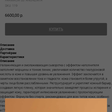
FARMACIA SS. ANUNZIATA
SKU:
119
6600,00
р.
КУПИТЬ
Описание
Доставка
Партнёрам
Характеристики
Описание
Увлажняющая и омолаживающая сыворотка с эффектом наполнителя
заполняет морщины и тонкие линии, увеличивая количество гиалуроновой
кислоты в коже и повышая уровень ее увлажнения. Эффект заключается в
заметном восстановлении тона и гладкости: кожа становится более упругой, а
черты лица более расслабленными. Реструктурирует и укрепляет кожный барьер,
создавая легкую пленку, которая значительно замедляет процессы испарения и
защищает кожу, гарантирует интенсивное увлажнение с пролонгирующим
эффектом. Формула без спирта, рекомендовано для всех типов кожи, особенно
сухой и обезвоженной.
Некомедогенно. Не вызывает угревую сыпь. Не содержит красителей, парабенов
и ГМО.