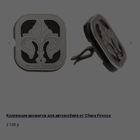
Коллекция ароматов для автомобиля от Chiara Firenze
10
SS.
2 100
р.
4 7