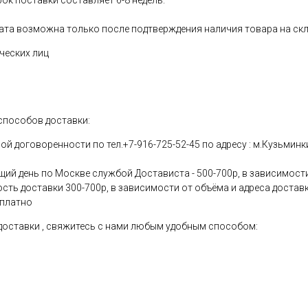
рок поставки составляет 6-8 недель.
ата возможна только после подтверждения наличия товара на скл
ческих лиц
способов доставки:
 договоренности по тел.+7-916-725-52-45 по адресу : м.Кузьминки
щий день по Москве службой Достависта - 500-700р, в зависимости
ость доставки 300-700р, в зависимости от объёма и адреса достав
сплатно
 доставки , свяжитесь с нами любым удобным способом: