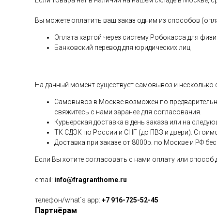
Если товара нет в наличии на нашем складе в Москве, с
Вы можете оплатить ваш заказ одним из способов (опл
Оплата картой через систему Робокасса для физи
Банковский перевод для юридических лиц
На данный момент существует самовывоз и несколько 
Самовывоз в Москве возможен по предварительной
свяжитесь с нами заранее для согласования.
Курьерская доставка в день заказа или на следую
ТК СДЭК по России и СНГ (до ПВЗ и двери). Стоим
Доставка при заказе от 8000р. по Москве и РФ бе
Если Вы хотите согласовать с нами оплату или способ
email:
info@fragranthome.ru
телефон/what`s app:
+7 916-725-52-45
Партнёрам