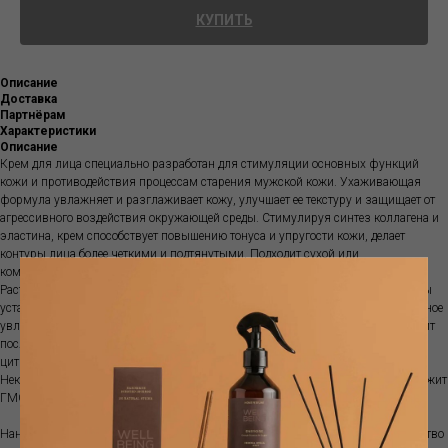
КУПИТЬ
Описание
Доставка
Партнёрам
Характеристики
Описание
Крем для лица специально разработан для стимуляции основных функций
кожи и противодействия процессам старения мужской кожи. Ухаживающая
формула увлажняет и разглаживает кожу, улучшает ее текстуру и защищает от
агрессивного воздействия окружающей среды. Стимулируя синтез коллагена и
эластина, крем способствует повышению тонуса и упругости кожи, делает
контуры лица более четкими и подтянутыми. Подходит сухой или
комбинированной кожи.
Растительный коллаген оказывает оздоравливающее действие, "стирая" следы
усталости и стресса. Гиалуроновая кислота и эластин обеспечивает интенсивное
увлажнение, придавая мягкость и гладкость мужской коже. Идеально подходит
после бритья для питания и увлажнения кожи. Крем имеет приятный
цитрусовый аромат.
Некомедогенный - Не содержит красителей - Не содержит парабенов - Не содержит
ГМО.
Наносите крем для лица утром и/или вечером. Нанесите достаточное количество