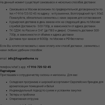
На данный момент существует самовывоз и несколько способов доставки:
Самовывоз в Москве возможен по предварительной договоренности по
тел.+7-916-725-52-45 по адресу : м.Кузьминки, Волгоградский пр-т, 93к2.
Пожалуйста, обязательно свяжитесь с нами заранее для согласования.
Курьерская доставка в день заказа или на следующий день по Москве
службой Достависта - 500-700р, в зависимости от адреса доставки.
ТК СДЭК по России и СНГ (до ПВЗ и двери). Стоимость доставки 300-
700р, в зависимости от объёма и адреса доставки
Доставка при заказе от 8000р. по Москве и РФ бесплатно
Если Вы хотите согласовать с нами оплату или способ доставки , свяжитесь с
нами любым удобным способом:
email:
info@fragranthome.ru
телефон/what`s app:
+7 916-725-52-45
Партнёрам
Приглашаем к сотрудничеству салоны и магазины. Для вас:
Складская программа и широкий ассортимент Европейских брендов для
ароматизации помещений и белья
Индивидуальный подход по сумме и условиям закупки
Тестеры и пробники
Оперативная отгрузка