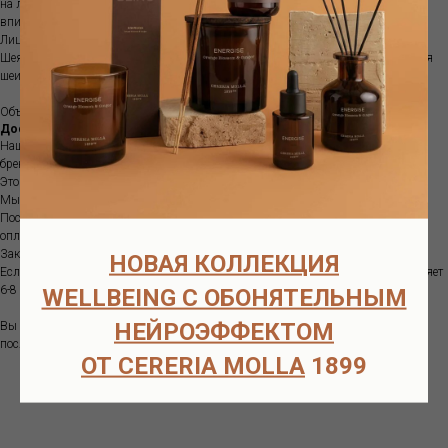
на лицо и шею, избегая области вокруг глаз. Массировать до полного
впитывания.
Лицо: восходящими линейными движениями от центра к переферии.
Шея: поочередно руками восходящими линейными движениями от основания
шеи к подбородку.
Объем -50мл
Доставка
Наш интернет-магазин предлагает вам интерьерные ароматы европейских
брендов, в наличии и под заказ.
Это большой ассортимент качественной продукции.
Мы находимся в Москве.
После получения вашего заказа мы свяжемся с вами и согласуем детали
оплаты и доставки.
Заказ отправляем в день или на следующий день после оплаты.
НОВАЯ КОЛЛЕКЦИЯ
Если товара нет в наличии на нашем складе в Москве, срок поставки составляет
6-8 недель.
WELLBEING С ОБОНЯТЕЛЬНЫМ
НЕЙРОЭФФЕКТОМ
Вы можете оплатить ваш заказ одним из способов (оплата возможна только
после подтверждения наличия товара на складе):
ОТ CERERIA MOLLA
1899
Оплата картой через систему Робокасса для физических лиц
Банковский перевод для юридических лиц