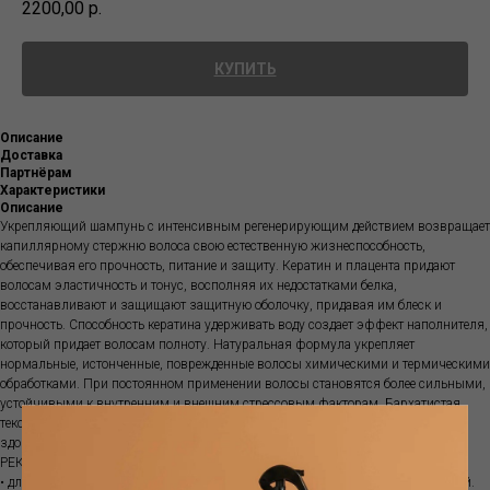
2200,00
р.
КУПИТЬ
Описание
Доставка
Партнёрам
Характеристики
Описание
Укрепляющий шампунь с интенсивным регенерирующим действием возвращает
капиллярному стержню волоса свою естественную жизнеспособность,
обеспечивая его прочность, питание и защиту. Кератин и плацента придают
волосам эластичность и тонус, восполняя их недостатками белка,
восстанавливают и защищают защитную оболочку, придавая им блеск и
прочность. Способность кератина удерживать воду создает эффект наполнителя,
который придает волосам полноту. Натуральная формула укрепляет
нормальные, истонченные, поврежденные волосы химическими и термическими
обработками. При постоянном применении волосы становятся более сильными,
устойчивыми к внутренним и внешним стрессовым факторам. Бархатистая
текстура шампуня с приятной пеной дарит волосам приятный аромат и
здоровье. Не содержит силиконов, красителей, парабенов и ГМО.
РЕКОМЕНДОВАНО
• для тех, кто хочет укрепить волосы, поврежденные окрашиванием и укладкой.