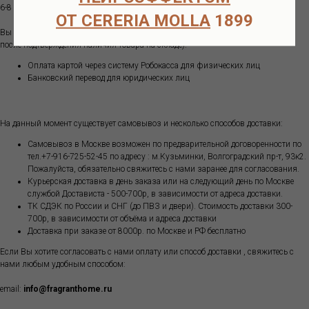
6-8 недель.
ОТ CERERIA MOLLA
1899
Вы можете оплатить ваш заказ одним из способов (оплата возможна только
после подтверждения наличия товара на складе):
Оплата картой через систему Робокасса для физических лиц
Банковский перевод для юридических лиц
На данный момент существует самовывоз и несколько способов доставки:
Самовывоз в Москве возможен по предварительной договоренности по
тел.+7-916-725-52-45 по адресу : м.Кузьминки, Волгоградский пр-т, 93к2.
Пожалуйста, обязательно свяжитесь с нами заранее для согласования.
Курьерская доставка в день заказа или на следующий день по Москве
службой Достависта - 500-700р, в зависимости от адреса доставки.
ТК СДЭК по России и СНГ (до ПВЗ и двери). Стоимость доставки 300-
700р, в зависимости от объёма и адреса доставки
Доставка при заказе от 8000р. по Москве и РФ бесплатно
Если Вы хотите согласовать с нами оплату или способ доставки , свяжитесь с
нами любым удобным способом:
email:
info@fragranthome.ru