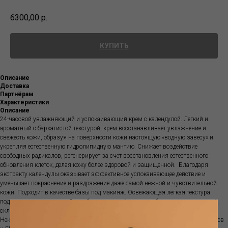
6300,00
р.
КУПИТЬ
Описание
Доставка
Партнёрам
Характеристики
Описание
24-часовой увлажняющий и успокаивающий крем с календулой. Легкий и
ароматный с бархатистой текстурой, крем восстанавливает увлажнение и
свежесть кожи, образуя на поверхности кожи настоящую «водную завесу» и
укрепляя естественную гидролипидную мантию. Снижает воздействие
свободных радикалов, регенерирует за счет восстановления естественного
обновления клеток, делая кожу более здоровой и защищенной. Благодаря
экстракту календулы оказывает эффективное успокаивающее действие и
уменьшает покраснение и раздражение даже самой нежной и чувствительной
кожи. Подходит в качестве базы под макияж. Освежающая легкая текстура
подходит для нормальной, комбинированной кожи, особенно чувствительной,
склонной к покраснениям.
Некомедогенно. Не вызывает угревую сыпь. Не содержит красителей, парабенов