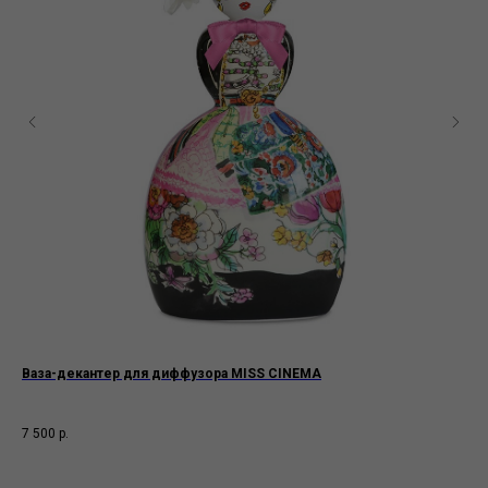
Ваза-декантер для диффузора MISS CINEMA
Пар
Цве
Hor
7 500
р.
39