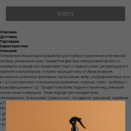
КУПИТЬ
Описание
Доставка
Партнёрам
Характеристики
Описание
Гиперувлажняющий крем разработан для глубокого укрепления естественной
системы увлажнения кожи. Совместное действие гиалуроновой кислоты и
изомерата сахарида восстанавливает тонус и гладкость кожи, рестректурируя и
укрепляя кожный барьер. Активно защищает кожу от обезвоживания,
вызванного внешними факторами (загрязнение, ветер, ультрафиолетовые лучи
и т.д.) и внутренними (гормональные изменения, старение, стресс, проблемы с
кровообращением и т.д.). Придает коже более гладкий и яркий вид, уменьшая
тонкие линии и морщины. Также подходит для молодой кожи.
Некомедогенно. Не вызывает угревую сыпь. Не содержит красителей, парабенов
и ГМО.
РЕКОМЕНДОВАНО
• для эффективного увлажнения.
• для успокоения, смягчения, снятия раздражения
• в качестве базы под макияж.