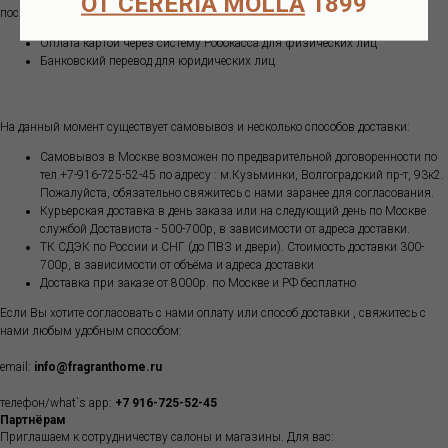
ОТ CERERIA MOLLA
1899
после подтверждения наличия товара на складе):
Оплата картой через систему Робокасса для физических лиц
Банковский перевод для юридических лиц
На данный момент существует самовывоз и несколько способов доставки:
Самовывоз в Москве возможен по предварительной договоренности по
тел.+7-916-725-52-45 по адресу : м.Кузьминки, Волгоградский пр-т, 93к2.
Пожалуйста, обязательно свяжитесь с нами заранее для согласования.
Курьерская доставка в день заказа или на следующий день по Москве
службой Достависта - 500-700р, в зависимости от адреса доставки.
ТК СДЭК по России и СНГ (до ПВЗ и двери). Стоимость доставки 300-
700р, в зависимости от объёма и адреса доставки
Доставка при заказе от 8000р. по Москве и РФ бесплатно
Если Вы хотите согласовать с нами оплату или способ доставки , свяжитесь с
нами любым удобным способом:
email:
info@fragranthome.ru
телефон/what`s app:
+7 916-725-52-45
Партнёрам
Приглашаем к сотрудничеству салоны и магазины. Для вас: