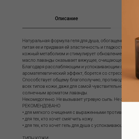
Описание
Натуральная формула геля для душа, обогащенная рас
питая ее и придавая ей эластичность и гладкость. Бл
кожный метаболизм и стимулирует обновление клеток,
масло лаванды оказывает вяжущее, очищающее и тониз
Благодаря расслабляющим и успокаивающим свойства
ароматепевтический эффект, борется со стрессом и у
Cпособствует общему благополучию, противодействуя 
всех типов кожи, даже для самой чувствительной. Гель 
солнечным ароматом лаванды.
Некомедогенно. Не вызывает угревую сыпь. Не содержит
РЕКОМЕНДОВАНО
• для мягкого очищения с выраженными противовосп
• для тех, кто хочет смягчить кожу.
• для тех, кто хочет гель для душа с успокаивающим и
ТИПЫ КОЖИ