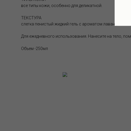
все типы кожи, особенно для деликатной.
ТЕКСТУРА
слегка пенистый жидкий гель с ароматом лаванды.
Для ежедневного использования. Нанесите на тело, по
Объем -250мл