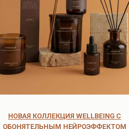
Доставка
Партнёрам
тительными микроэлементами, которая очищает кожу,
агодаря своим регенеративным свойствам улучшает
 поддерживая физиологический баланс кожи. Эфирное
ирующее действие, снимает раздражение кожи и сыпь.
м незабываемого аромата, оказывает
сталостью, помогая достичь хорошего самочувствия.
стрессу и физической усталости. Рекомендовано для
без SLS имеет жидкую текстуру с легкой пеной и
 красителей, парабенов и ГМО.
алительными и охлаждающими свойствами.
НОВАЯ КОЛЛЕКЦИЯ WELLBEING С
 антистрессовым ароматом.
ОБОНЯТЕЛЬНЫМ НЕЙРОЭФФЕКТОМ