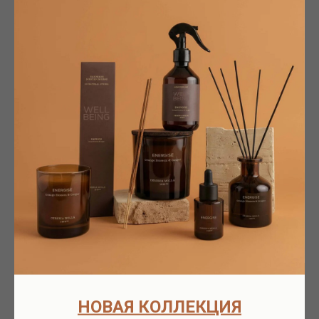
6 300
р.
КУПИТЬ
Описание
Доставка
Партнёрам
Характеристики
Специальная формула, разработанная для лечения и профилактики
возникновению несовершенств и дисбалансов кожи, склонной к акне.
Благодаря антибактериальному действию прополиса крем подавляет рост
микроорганизмов и патогенов, ответственных за функциональные
изменения и воспалительные процессы, восстанавливая баланс
бактериальной микрофлоры. Благодаря вяжущему и кожно-
регулирующему действию, способствует очищению кожи, смягчению
образования комедонов и чрезмерной сальной секреции. Эхинацея
регенерирует кожу, восстанавливая ее целостность и восстанавливая
естественную микрофлору. Масло сладкого миндаля восстанавливает
гидролипидную мантию и смягчает кожу. Рекомендовано для
проблемной, жирной, кожи с акне и/или с наличием кожных высыпаний.
Легкая текстура не утяжеляет, обеспечивает комфортный и приятный
НОВАЯ КОЛЛЕКЦИЯ
уход. Некомедогенно. Не вызывает угревой сыпи. Без красителей,