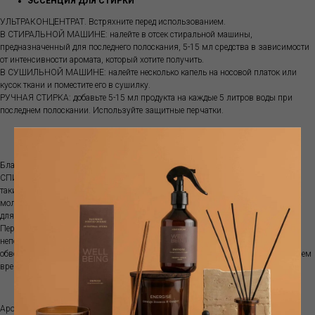
ЭССЕНЦИЯ ДЛЯ СТИРКИ
УЛЬТРАКОНЦЕНТРАТ. Встряхните перед использованием.
В СТИРАЛЬНОЙ МАШИНЕ: налейте в отсек стиральной машины,
предназначенный для последнего полоскания, 5-15 мл средства в зависимости
от интенсивности аромата, который хотите получить.
В СУШИЛЬНОЙ МАШИНЕ: налейте несколько капель на носовой платок или
кусок ткани и поместите его в сушилку.
РУЧНАЯ СТИРКА: добавьте 5-15 мл продукта на каждые 5 литров воды при
последнем полоскании. Используйте защитные перчатки.
ДЕО-СПРЕЙ ДЛЯ ТКАНИ
Благодаря своей инновационной смеси, разработанной БЕЗ добавления
СПИРТА и ГАЗА, он подходит для всех типов тканей, даже самых деликатных,
таких как шелк и кашемир, не оставляет пятен и разводов. Он также содержит
молекулы, которые НЕЙТРАЛИЗУЮТ неприятные запахи. Идеально подходит
для штор, салона автомобиля, обивки и всего белья.
Перед употреблением взболтать. Достаточно нескольких распылений
непосредственно на ткани на расстоянии около 20 см, чтобы подарить
обволакивающее ощущение свежести и чистоты, которое сохраняется с течением
времени.
САШЕ
Ароматические пакетики Horomia, созданные из натурального непищевого