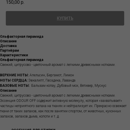
150,00
р.
КУПИТЬ
Ольфакторная пирамида
Описание
Доставка
Партнёрам
Характеристики
Ольфакторная пирамида
Свежий, цитрусово - цветочный аромат с легкими древесными нотками.
ВЕРХНИЕ НОТЫ:
Апельсин, Бергамот, Лимон
НОТЫ СЕРДЦА:
Эвкалипт, Гвоздика, Лаванда
БАЗОВЫЕ НОТЫ:
Бальзам копау, Дубовый мох, Ветивер, Мускус
Описание
Свежий, цитрусово - цветочный аромат с легкими древесными нотками.
Эссенция ODOUR OFF содержит активную молекулу, которая «захватывает»
частицы неприятного запаха на тканях и нейтрализует их. Прекрасно освежает
ткани от таких запахов, как после занятии спортом, от животных, кухонных
запахов, запахов дыма, копоти и т. д.