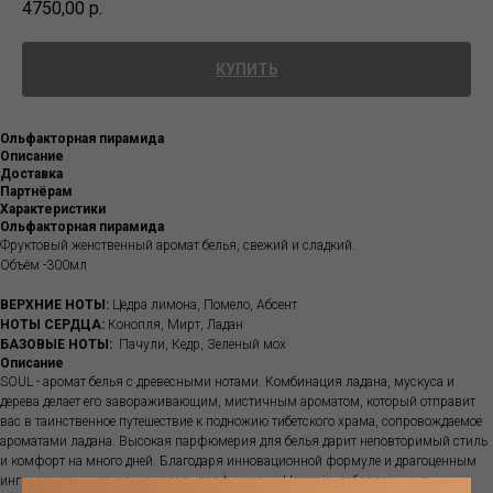
4750,00
р.
КУПИТЬ
Ольфакторная пирамида
Описание
Доставка
Партнёрам
Характеристики
Ольфакторная пирамида
Фруктовый женственный аромат белья, свежий и сладкий.
Объём -300мл
ВЕРХНИЕ НОТЫ:
Цедра лимона, Помело, Абсент
НОТЫ СЕРДЦА:
Конопля, Мирт, Ладан
БАЗОВЫЕ НОТЫ:
Пачули, Кедр, Зеленый мох
Описание
SOUL - аромат белья с древесными нотами. Комбинация ладана, мускуса и
дерева делает его завораживающим, мистичным ароматом, который отправит
вас в таинственное путешествие к подножию тибетского храма, сопровождаемое
ароматами ладана. Высокая парфюмерия для белья дарит неповторимый стиль
и комфорт на много дней. Благодаря инновационной формуле и драгоценным
ингредиентам, несколько капель парфюмерии Horomia, добавленных в