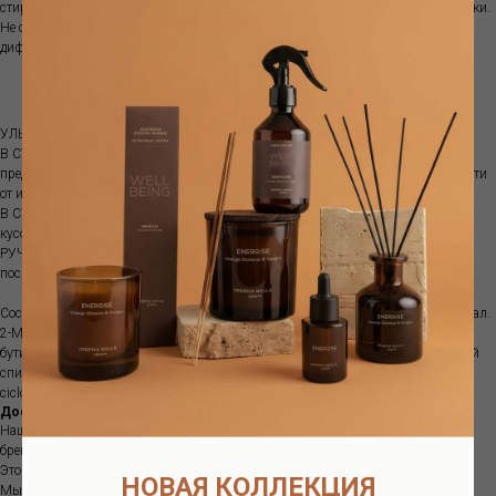
стиральную машину, ароматизируют белье надолго, даже после 3 недель стирки.
Не содержит ГМО, тяжелых металлов, синтетических мускусов, диоксины и
дифенилы. Не тестируется на животных.
ЭССЕНЦИЯ ДЛЯ СТИРКИ
УЛЬТРАКОНЦЕНТРАТ. Встряхните перед использованием.
В СТИРАЛЬНОЙ МАШИНЕ: налейте в отсек стиральной машины,
предназначенный для последнего полоскания, 5-15 мл средства в зависимости
от интенсивности аромата, который хотите получить.
В СУШИЛЬНОЙ МАШИНЕ: налейте несколько капель на носовой платок или
кусок ткани и поместите его в сушилку.
РУЧНАЯ СТИРКА: добавьте 5-15 мл продукта на каждые 5 литров воды при
последнем полоскании. Используйте защитные перчатки.
Состав: 2-(4-терт-бутилбензил) пропиональдегид. Цитронеллол. Амил Циннамал.
2-Метил-3-(пара-изопропилфенил) пропиональдегид. Пара-тер-
бутилциклогексилацетат. 2,6-октадиен-1-ол, 3,7-диметил-, (2E)-. Циннамиловый
спирт. 2 Метил ундеканаль. Изоэвгенол. Кумарин. 3-metile-4-(2,6,6-trimetile-2-
cicloesen-1-il)-3-buten-2-one
Доставка
Наш интернет-магазин предлагает вам интерьерные ароматы европейских
брендов, в наличии и под заказ.
Это большой ассортимент качественной продукции.
НОВАЯ КОЛЛЕКЦИЯ
Мы находимся в Москве.