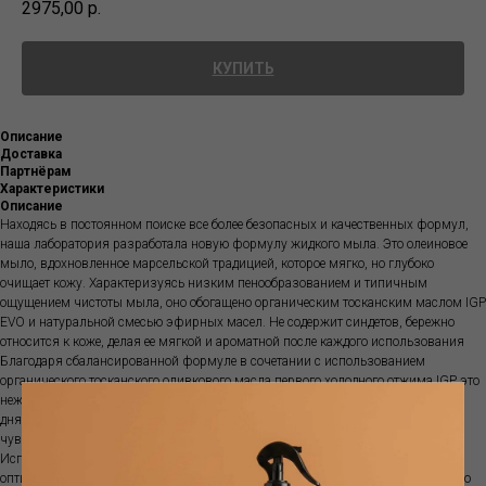
2975,00
р.
КУПИТЬ
Описание
Доставка
Партнёрам
Характеристики
Описание
Находясь в постоянном поиске все более безопасных и качественных формул,
наша лаборатория разработала новую формулу жидкого мыла. Это олеиновое
мыло, вдохновленное марсельской традицией, которое мягко, но глубоко
очищает кожу. Характеризуясь низким пенообразованием и типичным
ощущением чистоты мыла, оно обогащено органическим тосканским маслом IGP
EVO и натуральной смесью эфирных масел. Не содержит синдетов, бережно
относится к коже, делая ее мягкой и ароматной после каждого использования
Благодаря сбалансированной формуле в сочетании с использованием
органического тосканского оливкового масла первого холодного отжима IGP это
нежное жидкое мыло можно безопасно использовать несколько раз в течение
дня, гарантируя максимальную надежность и безопасность даже на
чувствительной и раздраженной коже.
Используется как обычное мыло для лица, рук и тела, обеспечивает
оптимальную гигиену и отличное защитное действие, не нарушая нормального