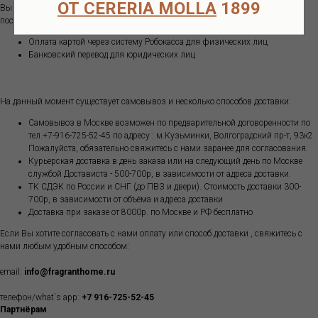
ОТ CERERIA MOLLA
1899
Вы можете оплатить ваш заказ одним из способов (оплата возможна только
после подтверждения наличия товара на складе):
Оплата картой через систему Робокасса для физических лиц
Банковский перевод для юридических лиц
На данный момент существует самовывоз и несколько способов доставки:
Самовывоз в Москве возможен по предварительной договоренности по
тел.+7-916-725-52-45 по адресу : м.Кузьминки, Волгоградский пр-т, 93к2.
Пожалуйста, обязательно свяжитесь с нами заранее для согласования.
Курьерская доставка в день заказа или на следующий день по Москве
службой Достависта - 500-700р, в зависимости от адреса доставки.
ТК СДЭК по России и СНГ (до ПВЗ и двери). Стоимость доставки 300-
700р, в зависимости от объёма и адреса доставки
Доставка при заказе от 8000р. по Москве и РФ бесплатно
Если Вы хотите согласовать с нами оплату или способ доставки , свяжитесь с
нами любым удобным способом:
email:
info@fragranthome.ru
телефон/what`s app:
+7 916-725-52-45
Партнёрам