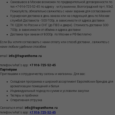
Самовывоз в Москве возможен по предварительной договоренности по
тел.+7-916-725-52-45 по адресу : м.Кузьминки, Волгоградский пр-т, 93к2.
Пожалуйста, обязательно свяжитесь с нами заранее для согласования.
Курьерская доставка в день заказа или на следующий день по Москве
службой Достависта - 500-700р, в зависимости от адреса доставки.
ТК СДЭК по России и СНГ (до ПВЗ и двери). Стоимость доставки 300-
700р, в зависимости от объёма и адреса доставки
Доставка при заказе от 8000р. по Москве и РФ бесплатно
Если Вы хотите согласовать с нами оплату или способ доставки , свяжитесь с
нами любым удобным способом:
email:
info@fragranthome.ru
телефон/what`s app:
+7 916-725-52-45
Партнёрам
Приглашаем к сотрудничеству салоны и магазины. Для вас:
Складская программа и широкий ассортимент Европейских брендов для
ароматизации помещений и белья
Индивидуальный подход по сумме и условиям закупки
Тестеры и пробники
Оперативная отгрузка
Связаться email:
info@fragranthome.ru
телефон/what`s app:
+7 916-725-52-45