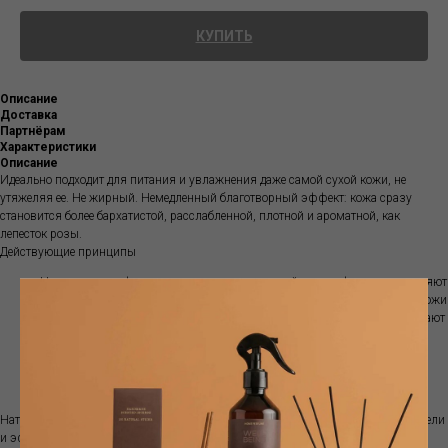
КУПИТЬ
Описание
Доставка
Партнёрам
Характеристики
Описание
Идеально подходит для питания и увлажнения даже самой сухой кожи, не
утяжеляя ее. Не жирный. Немедленный благотворный эффект: кожа сразу
становится более бархатистой, расслабленной, плотной и ароматной, как
лепесток розы.
Действующие принципы
Натуральные эфирные масла розы дамасской и сентифолии: увлажняют
и освежают, помогают противодействовать и предотвращать сухость кожи
Органические экстракты шиповника и дамаскины: успокаивают и делают
эластичными, помогают предотвратить старение кожи
Растительный глицерин: помогает поддерживать правильный уровень
увлажнения кожи
Масло ши: питает и регенерирует, придает мягкость и эластичность
Натуральный продукт, растительные масла и экстракты, натуральные красители
и эфирные масла, идентичные натуральные консерванты, дерматологически