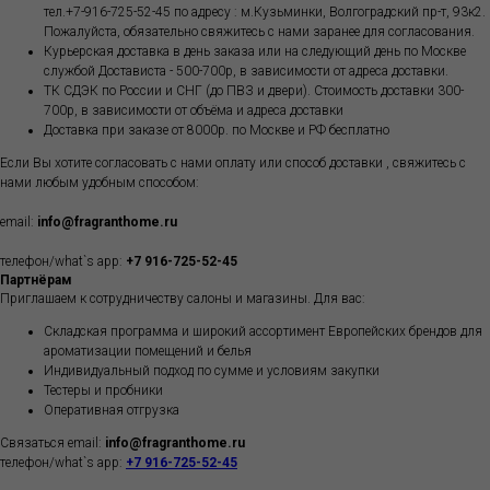
тел.+7-916-725-52-45 по адресу : м.Кузьминки, Волгоградский пр-т, 93к2.
Пожалуйста, обязательно свяжитесь с нами заранее для согласования.
Курьерская доставка в день заказа или на следующий день по Москве
службой Достависта - 500-700р, в зависимости от адреса доставки.
ТК СДЭК по России и СНГ (до ПВЗ и двери). Стоимость доставки 300-
700р, в зависимости от объёма и адреса доставки
Доставка при заказе от 8000р. по Москве и РФ бесплатно
Если Вы хотите согласовать с нами оплату или способ доставки , свяжитесь с
нами любым удобным способом:
email:
info@fragranthome.ru
телефон/what`s app:
+7 916-725-52-45
Партнёрам
Приглашаем к сотрудничеству салоны и магазины. Для вас:
Складская программа и широкий ассортимент Европейских брендов для
ароматизации помещений и белья
Индивидуальный подход по сумме и условиям закупки
Тестеры и пробники
Оперативная отгрузка
Связаться email:
info@fragranthome.ru
телефон/what`s app:
+7 916-725-52-45