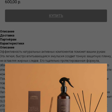
600,00
р.
КУПИТЬ
Описание
Доставка
Партнёрам
Характеристики
Описание
Эффективность натуральных активных компонентов поможет вашим рукам.
Эта легкая, быстро впитывающаяся эмульсия создает тонкую защитную пленку,
не оставляя жирных следов. Его тщательно протестированная формула,
обогащенная органическим тосканским оливковым маслом первого холодного
отжима IGP и витамином Е, помогает предотвратить неприятное явление сухости
кожи, сохраняя кожу рук мягкой и плотной в течение длительного времени.
Помогает предотвратить покраснение и растрескивание. Даже самые хрупкие и
поврежденные ногти выиграют от богатства состава, вернув себе красивые,
гладкие и крепкие за короткое время.
Легкими массирующими движениями втирайте в кожу до полного впитывания
крема. Натуральный продукт, дерматологически протестированный. Не содержит
SLS/SLES, ПАРАБЕНОВ, СИЛИКОНОВ, МИНЕРАЛЬНЫХ МАСЕЛ,
ИЗОТИАЗОЛИНОНОВ, ИСКУССТВЕННЫХ КРАСИТЕЛЕЙ, СИНТЕТИЧЕСКИХ
ОТДУШЕК