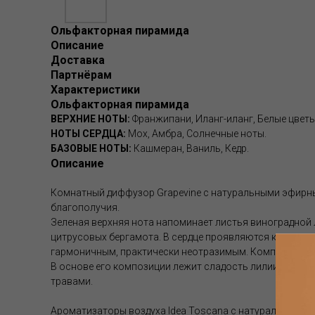
Ольфакторная пирамида
Описание
Доставка
Партнёрам
Характеристики
Ольфакторная пирамида
ВЕРХНИЕ НОТЫ:
Франжипани, Иланг-иланг, Белые цветы
НОТЫ СЕРДЦА:
Мох, Амбра, Солнечные ноты.
БАЗОВЫЕ НОТЫ:
Кашмеран, Ваниль, Кедр.
Описание
Комнатный диффузор Grapevine с натуральными эфирн
благополучия.
Зеленая верхняя нота напоминает листья виноградной 
цитрусовых бергамота. В сердце проявляются как цвето
гармоничным, практически неотразимым. Композиция з
В основе его композиции лежит сладость лилии, жасм
травами.
Ароматизаторы воздуха Idea Toscana с натуральными