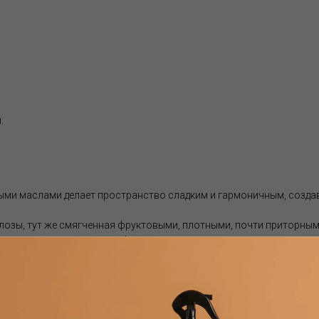
.
ыми маслами делает пространство сладким и гармоничным, созда
лозы, тут же смягченная фруктовыми, плотными, почти приторными
чные акценты жасмина и флердоранжа, так и «землистые» и слегка
авершается мягкими базовыми нотами мускуса, ириса и сандалово
ина и нарцисса, которые вместе прекрасно уравновешивают баль
 эфирными маслами, дозированные в соответствии с самыми изыс