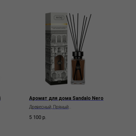
i
Аромат для дома Sandalo Nero
Древесный, Пряный
Mami Milano
5 100
р.