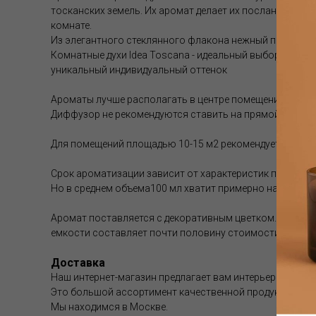
тосканских земель. Их аромат делает их посланниками
комнате.
Из элегантного стеклянного флакона нежный парфюм о
Комнатные духи Idea Toscana - идеальный выбор для т
уникальный индивидуальный оттенок
Ароматы лучше располагать в центре помещения , что
Диффузор не рекомендуются ставить на прямой солнечны
Для помещений площадью 10-15 м2 рекомендуется форм
Срок ароматизации зависит от характеристик помещен
Но в среднем объема100 мл хватит примерно на 1-1.5 мес
Аромат поставляется с декоративным цветком. Если аро
емкости составляет почти половину стоимости диффуз
Доставка
Наш интернет-магазин предлагает вам интерьерные аром
Это большой ассортимент качественной продукции.
Мы находимся в Москве.