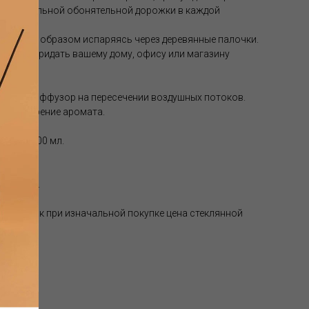
ния правильной обонятельной дорожки в каждой
твенным образом испаряясь через деревянные палочки.
особную придать вашему дому, офису или магазину
авить диффузор на пересечении воздушных потоков.
тся испарение аромата.
ормат 500 мл.
 месяцев.
, так как при изначальной покупке цена стеклянной