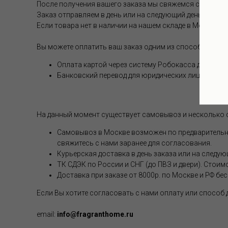
После получения вашего заказа мы свяжемся с вами и 
Заказ отправляем в день или на следующий день после 
Если товара нет в наличии на нашем складе в Москве, с
Вы можете оплатить ваш заказ одним из способов (опл
Оплата картой через систему Робокасса для физи
Банковский перевод для юридических лиц
На данный момент существует самовывоз и несколько 
Самовывоз в Москве возможен по предварительной
свяжитесь с нами заранее для согласования.
Курьерская доставка в день заказа или на следую
ТК СДЭК по России и СНГ (до ПВЗ и двери). Стоим
Доставка при заказе от 8000р. по Москве и РФ бе
Если Вы хотите согласовать с нами оплату или способ
email:
info@fragranthome.ru