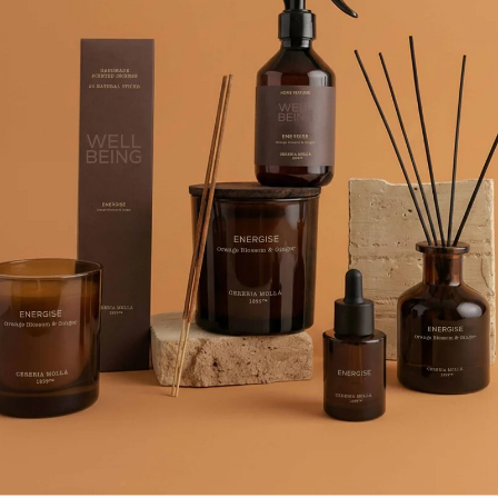
 тосканской природы в вашем доме. Идеально подходят для созда
бволакивает окружающую среду, постепенно и совершенно естес
ех, кто ищет постоянную и натуральную систему ароматизации, сп
бы аромат распространялся равномерно. Обычно рекомендуется ст
й свет или ставить рядом с источниками тепла, так как ускоряе
ат 200 мл, для помещений площадью более 20 м2 рекомендуется ф
ия, температуры, влажности и места размещения диффузора.
яца; объема 250 мл. — 2-3 месяца, а емкости 500 мл. — обычно 3-5
мат закончился, вы можете приобрести рефилл. Это более выгодно
ора, поэтому покупка рефилла позволяет экономить.
аты европейских брендов, в наличии и под заказ.