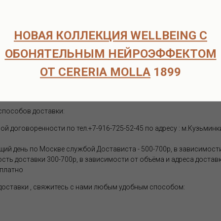
согласуем детали оплаты и доставки.
оплаты.
рок поставки составляет 6-8 недель.
НОВАЯ КОЛЛЕКЦИЯ WELLBEING С
ата возможна только после подтверждения наличия товара на скл
ОБОНЯТЕЛЬНЫМ НЕЙРОЭФФЕКТОМ
ческих лиц
ОТ CERERIA MOLLA
1899
способов доставки:
 договоренности по тел.+7-916-725-52-45 по адресу : м.Кузьминки
щий день по Москве службой Достависта - 500-700р, в зависимости
ость доставки 300-700р, в зависимости от объёма и адреса достав
сплатно
 доставки , свяжитесь с нами любым удобным способом: