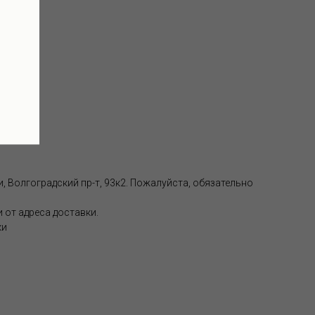
аде):
, Волгоградский пр-т, 93к2. Пожалуйста, обязательно
 от адреса доставки.
ки