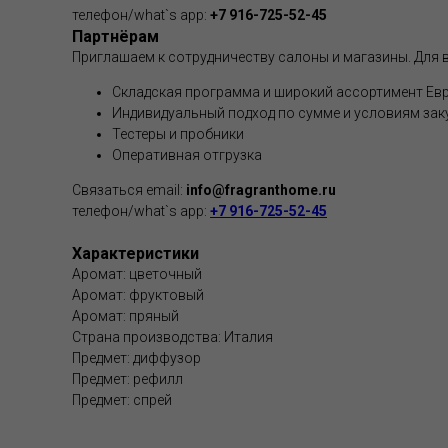
телефон/what`s app:
+7 916-725-52-45
Партнёрам
Приглашаем к сотрудничеству салоны и магазины. Для в
Складская программа и широкий ассортимент Евр
Индивидуальный подход по сумме и условиям зак
Тестеры и пробники
Оперативная отгрузка
Связаться email:
info@fragranthome.ru
телефон/what`s app:
+7 916-725-52-45
Характеристики
Аромат: цветочный
Аромат: фруктовый
Аромат: пряный
Страна производства: Италия
Предмет: диффузор
Предмет: рефилл
Предмет: спрей