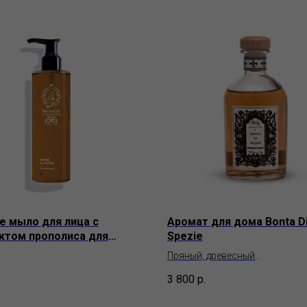
 мыло для лица с
Аромат для дома Bonta D
ктом прополиса для
Spezie
мной и склонной к акне
Пряный, древесный
т Farmacia SS. Annuziata
WALLY 1925
3 800
р.