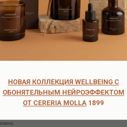
аты европейских брендов, в наличии и под заказ.
согласуем детали оплаты и доставки.
оплаты.
рок поставки составляет 6-8 недель.
ата возможна только после подтверждения наличия товара на скл
ческих лиц
НОВАЯ КОЛЛЕКЦИЯ WELLBEING С
способов доставки:
ОБОНЯТЕЛЬНЫМ НЕЙРОЭФФЕКТОМ
 договоренности по тел.+7-916-725-52-45 по адресу : м.Кузьминки
ОТ CERERIA MOLLA
1899
щий день по Москве службой Достависта - 500-700р, в зависимости
ость доставки 300-700р, в зависимости от объёма и адреса достав
сплатно