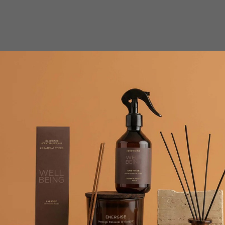
вных веществ, используемая в составе, мягко удаляет загрязнен
scano PGI Extra Virgin устраняет излишки кожного сала и восста
енную силу, оказывая эффективное успокаивающее действие на ко
состоянии и легко расчесываются. Благодаря сбалансированному
ть, объем и сохраняют стиль.
аже на ломких волосах. Свежая и расслабляющая смесь натураль
массируйте до образования пены. Тщательно смойте чистой водой
ованный. Не содержит SLS/SLES, ПАРАБЕНОВ, СИЛИКОНОВ, МИН