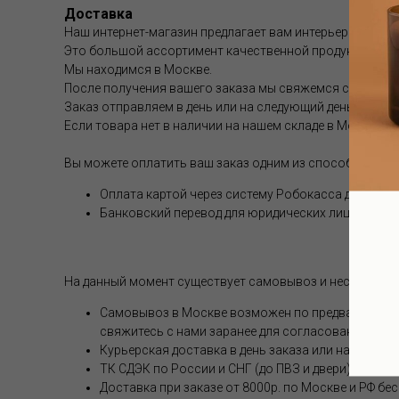
Доставка
Наш интернет-магазин предлагает вам интерьерные аром
Это большой ассортимент качественной продукции.
Мы находимся в Москве.
После получения вашего заказа мы свяжемся с вами и 
Заказ отправляем в день или на следующий день после 
Если товара нет в наличии на нашем складе в Москве, с
Вы можете оплатить ваш заказ одним из способов (опл
Оплата картой через систему Робокасса для физи
Банковский перевод для юридических лиц
На данный момент существует самовывоз и несколько 
Самовывоз в Москве возможен по предварительной
свяжитесь с нами заранее для согласования.
Курьерская доставка в день заказа или на следую
ТК СДЭК по России и СНГ (до ПВЗ и двери). Стоим
Доставка при заказе от 8000р. по Москве и РФ бе