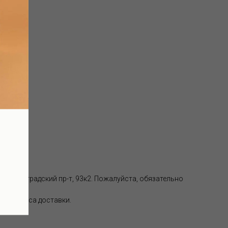
аде):
, Волгоградский пр-т, 93к2. Пожалуйста, обязательно
 от адреса доставки.
ки