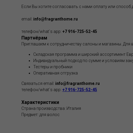
Если Вы хотите согласовать с нами оплату или способ
email:
info@fragranthome.ru
телефон/what`s app:
+7 916-725-52-45
Партнёрам
Приглашаем к сотрудничеству салоны и магазины. Для в
Складская программа и широкий ассортимент Евр
Индивидуальный подход по сумме и условиям зак
Тестеры и пробники
Оперативная отгрузка
Связаться email:
info@fragranthome.ru
телефон/what`s app:
+7 916-725-52-45
Характеристики
Страна производства: Италия
Предмет: для волос