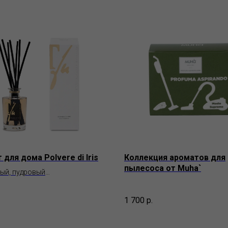
 для дома Polvere di Iris
Коллекция ароматов для
пылесоса от Muha`
ый, пудровый
ragranze uniche
1 700
р.