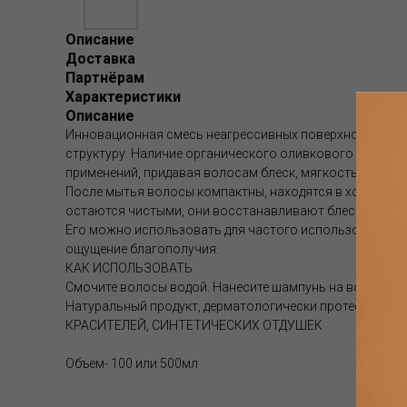
Описание
Доставка
Партнёрам
Характеристики
Описание
Инновационная смесь неагрессивных поверхностно-акти
структуру. Наличие органического оливкового масла To
применений, придавая волосам блеск, мягкость и жизн
После мытья волосы компактны, находятся в хорошем 
остаются чистыми, они восстанавливают блеск, легкос
Его можно использовать для частого использования д
ощущение благополучия.
КАК ИСПОЛЬЗОВАТЬ
Смочите волосы водой. Нанесите шампунь на волосы и 
Натуральный продукт, дерматологически протестир
КРАСИТЕЛЕЙ, СИНТЕТИЧЕСКИХ ОТДУШЕК
Объем- 100 или 500мл