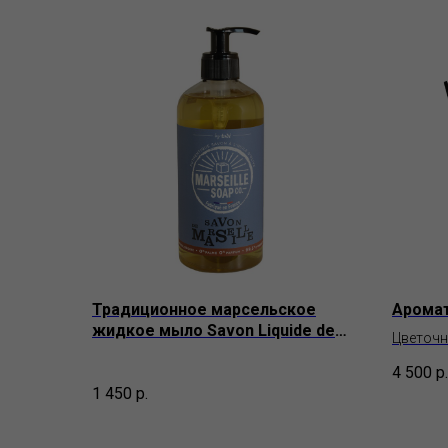
Традиционное марсельское
Аромат
жидкое мыло Savon Liquide de
Цветочн
Marseille от Tadé Pays du Levant
Teatro f
4 500
р.
1 450
р.