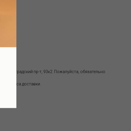
аде):
, Волгоградский пр-т, 93к2. Пожалуйста, обязательно
 от адреса доставки.
ки