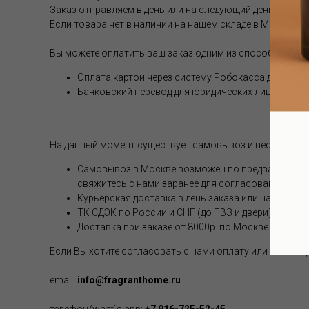
Заказ отправляем в день или на следующий день после 
Если товара нет в наличии на нашем складе в Москве, с
Вы можете оплатить ваш заказ одним из способов (опл
Оплата картой через систему Робокасса для физи
Банковский перевод для юридических лиц
На данный момент существует самовывоз и несколько 
Самовывоз в Москве возможен по предварительной
свяжитесь с нами заранее для согласования.
Курьерская доставка в день заказа или на следую
ТК СДЭК по России и СНГ (до ПВЗ и двери). Стоим
Доставка при заказе от 8000р. по Москве и РФ бе
Если Вы хотите согласовать с нами оплату или способ
email:
info@fragranthome.ru