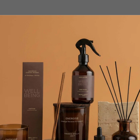
ким оливковым маслом первого холодного отжима IGP волосы оче
иболее нуждающихся в уходе, продукт оказывает эффективное и в
ая волосам объем . Придает мягкость и блеск, рекомендуется для
есите кондиционер на волосы и аккуратно помассируйте. Смойте 
ованный. Не содержит SLS/SLES, ПАРАБЕНОВ, СИЛИКОНОВ, МИН
аты европейских брендов, в наличии и под заказ.
согласуем детали оплаты и доставки.