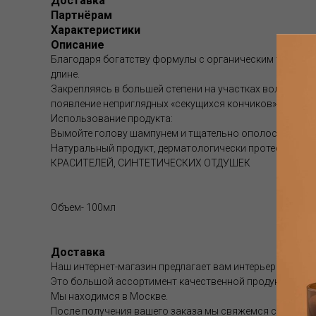
Доставка
Партнёрам
Характеристики
Описание
Благодаря богатству формулы с органическим тосканс
длине.
Закрепляясь в большей степени на участках волос, на
появление неприглядных «секущихся кончиков» и придав
Использование продукта:
Вымойте голову шампунем и тщательно ополосните. Нан
Натуральный продукт, дерматологически протестир
КРАСИТЕЛЕЙ, СИНТЕТИЧЕСКИХ ОТДУШЕК
Объем- 100мл
Доставка
Наш интернет-магазин предлагает вам интерьерные аром
Это большой ассортимент качественной продукции.
Мы находимся в Москве.
После получения вашего заказа мы свяжемся с вами и 