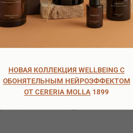
оплаты.
рок поставки составляет 6-8 недель.
ата возможна только после подтверждения наличия товара на скл
ческих лиц
способов доставки:
НОВАЯ КОЛЛЕКЦИЯ WELLBEING С
 договоренности по тел.+7-916-725-52-45 по адресу : м.Кузьминки
ОБОНЯТЕЛЬНЫМ НЕЙРОЭФФЕКТОМ
щий день по Москве службой Достависта - 500-700р, в зависимости
ОТ CERERIA MOLLA
1899
ость доставки 300-700р, в зависимости от объёма и адреса достав
сплатно
 доставки , свяжитесь с нами любым удобным способом: