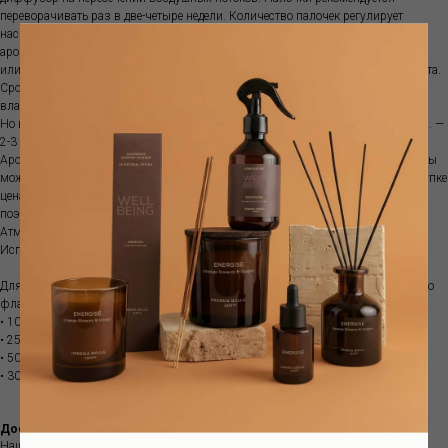
переворачивать раз в две-четыре недели. Количество палочек регулирует
насыщенность аромата. Палочки нельзя использовать повторно с другими
ароматами. Диффузор не рекомендуются ставить на прямой солнечный свет
или ставить рядом с источниками тепла, так как ускоряется испарение аромата.
Срок ароматизации зависит от характеристик помещения, температуры,
влажности и места размещения диффузора.
Но в среднем объема100 мл хватит примерно на 1-1.5 месяца; объема 250 мл. —
2-3 месяца, а емкости 500 мл. — обычно 3-5 месяцев.
Аромат поставляется с бамбуковыми палочками. Если аромат закончился, вы
можете приобрести рефилл. Это более выгодно, так как при изначальной покупке
цена стеклянной емкости составляет почти половину стоимости диффузора,
поэтому покупка рефилла позволяет экономить.
Атмосферный аромат наполняет пространство особым благоуханием .
Используйте вместе с диффузором для усиления выбранного аромата.
Для отличного распространения аромата мы рекомендуем один или несколько
флаконов:
• 100мл для комнаты < 5 кв.м.
• 250мл для помещения площадью от 5 до 10 кв.м.
• 500мл для помещения площадью от 10 до 20 кв.м.
• 3000мл для комнаты от 20 до 50 кв.м.
Доставка
Наш интернет-магазин предлагает вам интерьерные ароматы европейских