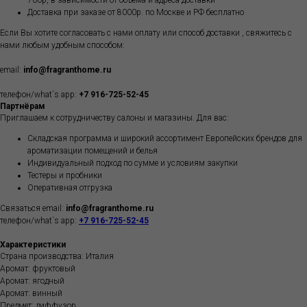
700р, в зависимости от объёма и адреса доставки
Доставка при заказе от 8000р. по Москве и РФ бесплатно
Если Вы хотите согласовать с нами оплату или способ доставки , свяжитесь с
нами любым удобным способом:
email:
info@fragranthome.ru
телефон/what`s app:
+7 916-725-52-45
Партнёрам
Приглашаем к сотрудничеству салоны и магазины. Для вас:
Складская программа и широкий ассортимент Европейских брендов для
ароматизации помещений и белья
Индивидуальный подход по сумме и условиям закупки
Тестеры и пробники
Оперативная отгрузка
Связаться email:
info@fragranthome.ru
телефон/what`s app:
+7 916-725-52-45
Характеристики
Страна производства: Италия
Аромат: фруктовый
Аромат: ягодный
Аромат: винный
Предмет: диффузор