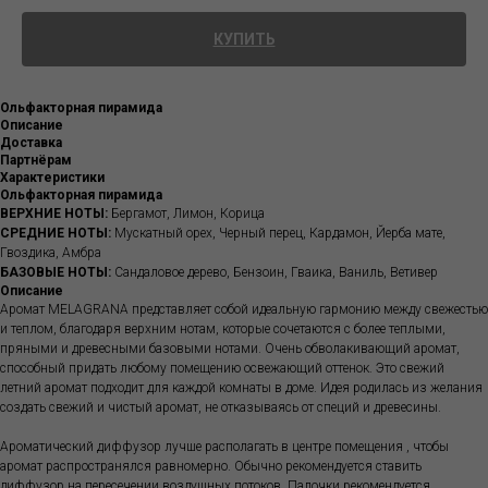
КУПИТЬ
Ольфакторная пирамида
Описание
Доставка
Партнёрам
Характеристики
Ольфакторная пирамида
ВЕРХНИЕ НОТЫ:
Бергамот, Лимон, Корица
СРЕДНИЕ НОТЫ:
Мускатный орех, Черный перец, Кардамон, Йерба мате,
Гвоздика, Амбра
БАЗОВЫЕ НОТЫ:
Сандаловое дерево, Бензоин, Гваика, Ваниль, Ветивер
Описание
Аромат MELAGRANA представляет собой идеальную гармонию между свежестью
и теплом, благодаря верхним нотам, которые сочетаются с более теплыми,
пряными и древесными базовыми нотами. Очень обволакивающий аромат,
способный придать любому помещению освежающий оттенок. Это свежий
летний аромат подходит для каждой комнаты в доме. Идея родилась из желания
создать свежий и чистый аромат, не отказываясь от специй и древесины.
Ароматический диффузор лучше располагать в центре помещения , чтобы
аромат распространялся равномерно. Обычно рекомендуется ставить
диффузор на пересечении воздушных потоков. Палочки рекомендуется