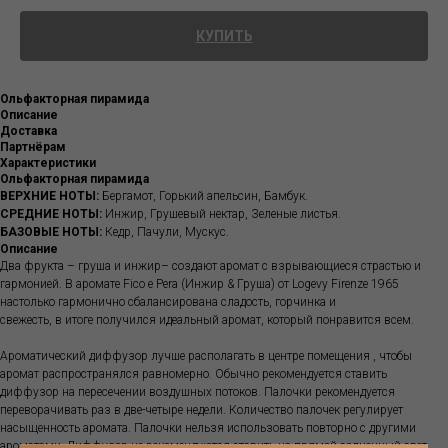
КУПИТЬ
Ольфакторная пирамида
Описание
Доставка
Партнёрам
Характеристики
Ольфакторная пирамида
ВЕРХНИЕ НОТЫ:
Бергамот, Горький апельсин, Бамбук.
СРЕДНИЕ НОТЫ:
Инжир, Грушевый нектар, Зеленые листья.
БАЗОВЫЕ НОТЫ:
Кедр, Пачули, Мускус.
Описание
Два фрукта – груша и инжир– создают аромат с взрывающиеся страстью и
гармонией. В аромате Fico e Pera (Инжир & Груша) от Logevy Firenze 1965
настолько гармонично сбалансирована сладость, горчинка и
свежесть, в итоге получился идеальный аромат, который понравится всем.
Ароматический диффузор лучше располагать в центре помещения , чтобы
аромат распространялся равномерно. Обычно рекомендуется ставить
диффузор на пересечении воздушных потоков. Палочки рекомендуется
переворачивать раз в две-четыре недели. Количество палочек регулирует
насыщенность аромата. Палочки нельзя использовать повторно с другими
ароматами. Диффузор не рекомендуются ставить на прямой солнечный свет