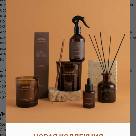
или ставить рядом с источниками тепла, так как ускоряется испарение аромата.
Срок ароматизации зависит от характеристик помещения, температуры,
влажности и места размещения диффузора.
Но в среднем объема100 мл хватит примерно на 1-1.5 месяца; объема 250 мл. —
2-3 месяца, а емкости 500 мл. — обычно 3-5 месяцев.
Аромат поставляется с бамбуковыми палочками. Если аромат закончился, вы
можете приобрести рефилл. Это более выгодно, так как при изначальной покупке
цена стеклянной емкости составляет почти половину стоимости диффузора,
поэтому покупка рефилла позволяет экономить.
Атмосферный аромат наполняет пространство особым благоуханием .
Используйте вместе с диффузором для усиления выбранного аромата.
Для отличного распространения аромата мы рекомендуем один или несколько
флаконов:
• 100мл для комнаты < 5 кв.м.
• 250мл для помещения площадью от 5 до 10 кв.м.
• 500мл для помещения площадью от 10 до 20 кв.м.
• 3000мл для комнаты от 20 до 50 кв.м.
Доставка
Наш интернет-магазин предлагает вам интерьерные ароматы европейских
брендов, в наличии и под заказ.
Это большой ассортимент качественной продукции.
Мы находимся в Москве.