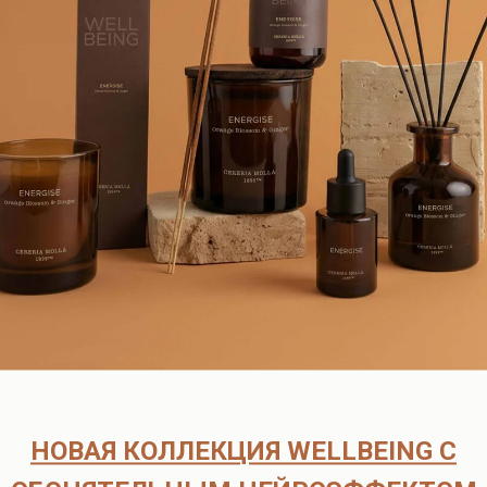
лагоуханием . Используйте вместе с диффузором для усиления 
ем один или несколько флаконов:
аты европейских брендов, в наличии и под заказ.
согласуем детали оплаты и доставки.
оплаты.
рок поставки составляет 6-8 недель.
ата возможна только после подтверждения наличия товара на скл
ческих лиц
НОВАЯ КОЛЛЕКЦИЯ WELLBEING С