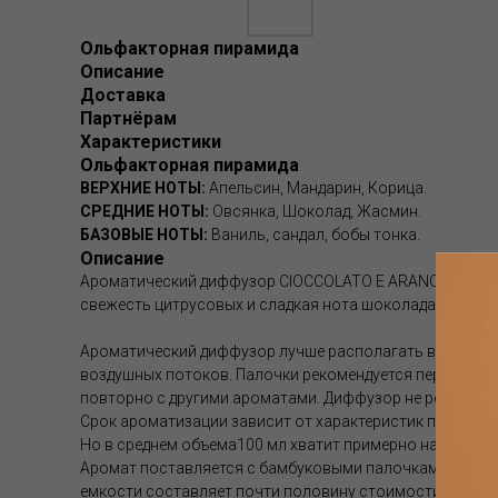
Ольфакторная пирамида
Описание
Доставка
Партнёрам
Характеристики
Ольфакторная пирамида
ВЕРХНИЕ НОТЫ:
Апельсин, Мандарин, Корица.
СРЕДНИЕ НОТЫ:
Овсянка, Шоколад, Жасмин.
БАЗОВЫЕ НОТЫ:
Ваниль, сандал, бобы тонка.
Описание
Ароматический диффузор CIOCCOLATO E ARANCIO (Шокола
свежесть цитрусовых и сладкая нота шоколада.
Ароматический диффузор лучше располагать в центре 
воздушных потоков. Палочки рекомендуется переворачи
повторно с другими ароматами. Диффузор не рекоменду
Срок ароматизации зависит от характеристик помещен
Но в среднем объема100 мл хватит примерно на 1-1.5 мес
Аромат поставляется с бамбуковыми палочками. Если а
емкости составляет почти половину стоимости диффуз