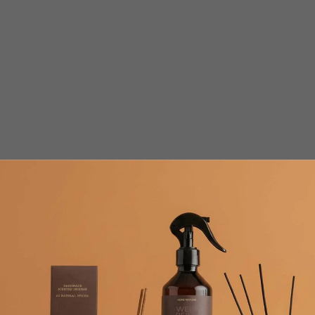
д и Апельсин) от Logevy Firenze 1965 - это гурманская парфюм
помещения , чтобы аромат распространялся равномерно. Обычно 
вать раз в две-четыре недели. Количество палочек регулирует н
ются ставить на прямой солнечный свет или ставить рядом с исто
ия, температуры, влажности и места размещения диффузора.
яца; объема 250 мл. — 2-3 месяца, а емкости 500 мл. — обычно 3-5
ромат закончился, вы можете приобрести рефилл. Это более выгод
ора, поэтому покупка рефилла позволяет экономить.