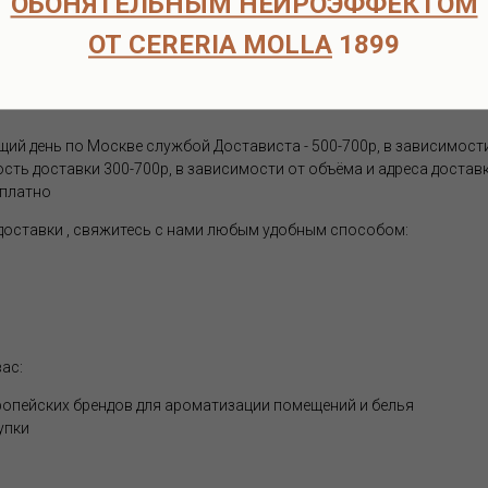
ОБОНЯТЕЛЬНЫМ НЕЙРОЭФФЕКТОМ
ОТ CERERIA MOLLA
1899
способов доставки:
 договоренности по тел.+7-916-725-52-45 по адресу : м.Кузьминки
щий день по Москве службой Достависта - 500-700р, в зависимости
ость доставки 300-700р, в зависимости от объёма и адреса достав
сплатно
 доставки , свяжитесь с нами любым удобным способом:
ас:
опейских брендов для ароматизации помещений и белья
упки