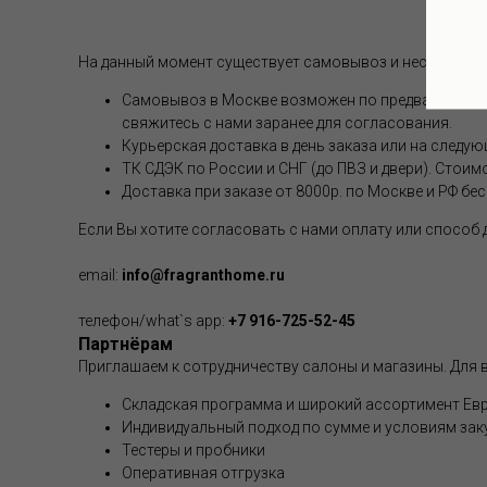
На данный момент существует самовывоз и несколько 
Самовывоз в Москве возможен по предварительной
свяжитесь с нами заранее для согласования.
Курьерская доставка в день заказа или на следую
ТК СДЭК по России и СНГ (до ПВЗ и двери). Стоим
Доставка при заказе от 8000р. по Москве и РФ бе
Если Вы хотите согласовать с нами оплату или способ
email:
info@fragranthome.ru
телефон/what`s app:
+7 916-725-52-45
Партнёрам
Приглашаем к сотрудничеству салоны и магазины. Для в
Складская программа и широкий ассортимент Евр
Индивидуальный подход по сумме и условиям зак
Тестеры и пробники
Оперативная отгрузка