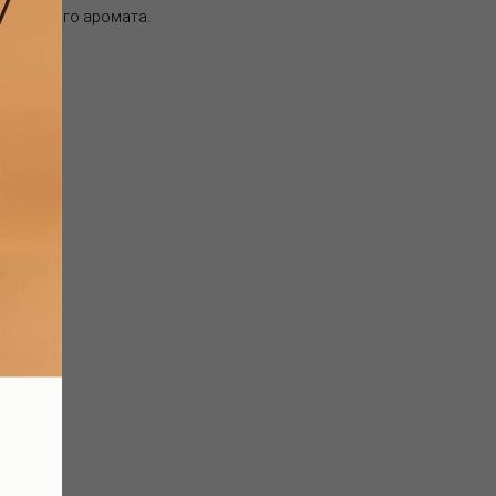
выбранного аромата.
аде):