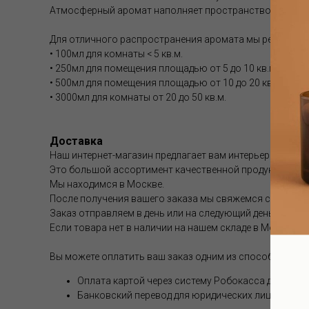
Атмосферный аромат наполняет пространство особым б
Для отличного распространения аромата мы рекоменду
• 100мл для комнаты < 5 кв.м.
• 250мл для помещения площадью от 5 до 10 кв.м.
• 500мл для помещения площадью от 10 до 20 кв.м.
• 3000мл для комнаты от 20 до 50 кв.м.
Доставка
Наш интернет-магазин предлагает вам интерьерные аром
Это большой ассортимент качественной продукции.
Мы находимся в Москве.
После получения вашего заказа мы свяжемся с вами и 
Заказ отправляем в день или на следующий день после 
Если товара нет в наличии на нашем складе в Москве, с
Вы можете оплатить ваш заказ одним из способов (опл
Оплата картой через систему Робокасса для физи
Банковский перевод для юридических лиц