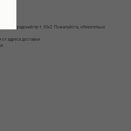
, Волгоградский пр-т, 93к2. Пожалуйста, обязательно
 от адреса доставки.
ки