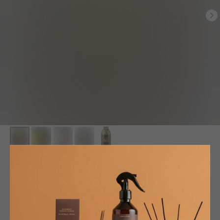
Парфюмерные ароматы для стирки,
сушки и хранения белья Profumi d'Oriente
MAMI MILANO
SKU:
MB-ES2.08