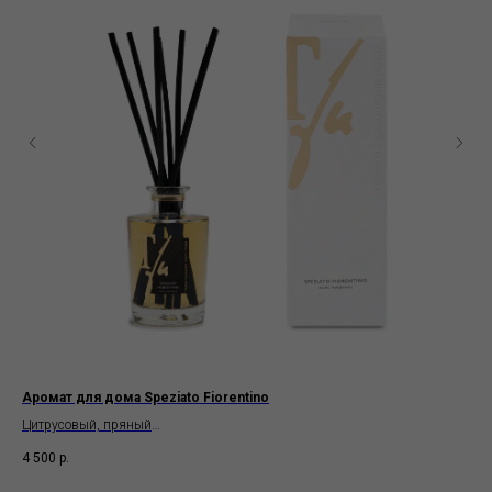
Аромат для дома Speziato Fiorentino
Пар
Цитрусовый, пряный
Сла
Teatro fragranze uniche
Hor
4 500
р.
39