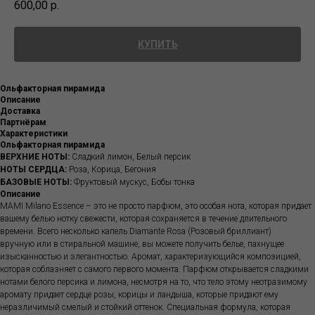
600,00
р.
КУПИТЬ
Ольфакторная пирамида
Описание
Доставка
Партнёрам
Характеристики
Ольфакторная пирамида
ВЕРХНИЕ НОТЫ:
Сладкий лимон, Белый персик
НОТЫ СЕРДЦА:
Роза, Корица, Бегония
БАЗОВЫЕ НОТЫ:
Фруктовый мускус, Бобы тонка
Описание
MAMI Milano Essence – это не просто парфюм, это особая нота, которая придает
вашему белью нотку свежести, которая сохраняется в течение длительного
времени. Всего несколько капель Diamante Rosa (Розовый бриллиант)
вручную или в стиральной машине, вы можете получить белье, пахнущее
изысканностью и элегантностью. Аромат, характеризующийся композицией,
которая соблазняет с самого первого момента. Парфюм открывается сладкими
нотами белого персика и лимона, несмотря на то, что тело этому неотразимому
аромату придает сердце розы, корицы и ландыша, которые придают ему
неразличимый смелый и стойкий оттенок. Специальная формула, которая