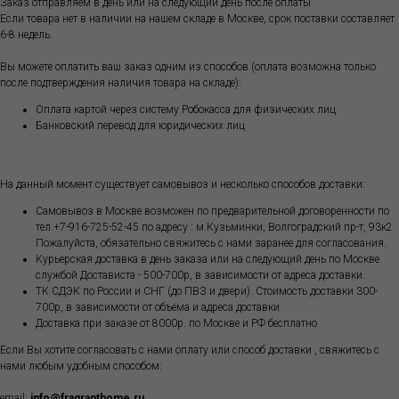
Заказ отправляем в день или на следующий день после оплаты.
Если товара нет в наличии на нашем складе в Москве, срок поставки составляет
6-8 недель.
Вы можете оплатить ваш заказ одним из способов (оплата возможна только
после подтверждения наличия товара на складе):
Оплата картой через систему Робокасса для физических лиц
Банковский перевод для юридических лиц
На данный момент существует самовывоз и несколько способов доставки:
Самовывоз в Москве возможен по предварительной договоренности по
тел.+7-916-725-52-45 по адресу : м.Кузьминки, Волгоградский пр-т, 93к2.
Пожалуйста, обязательно свяжитесь с нами заранее для согласования.
Курьерская доставка в день заказа или на следующий день по Москве
службой Достависта - 500-700р, в зависимости от адреса доставки.
ТК СДЭК по России и СНГ (до ПВЗ и двери). Стоимость доставки 300-
700р, в зависимости от объёма и адреса доставки
Доставка при заказе от 8000р. по Москве и РФ бесплатно
Если Вы хотите согласовать с нами оплату или способ доставки , свяжитесь с
нами любым удобным способом:
email:
info@fragranthome.ru