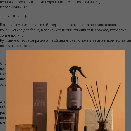
позволяет сохранить аромат одежды на несколько дней подряд.
Использование :
ЭССЕНЦИЯ
В стиральную машину - налейте один или два колпачка продукта в лоток для
кондиционера для белья, в зависимости от интенсивности аромата, которого вы
хотите достичь.
Руками- добавьте содержимое одной или двух крышек на 5 литров воды во время
последнего полоскания.
СПРЕЙ ДЛЯ ОДЕЖДЫ
Спрей MAMI Milano, благодаря специальной МОЛЕКУЛЕ, нейтрализует
неприятные запахи на одежде, оставляя приятную и нежную нотку свежести,
которая сохраняется в течение долгого времени. Он используется
непосредственно на тканях (даже деликатных, таких как шелк и кашемир), не
оставляет следов, не пачкает и не изменяет их.
СПРЕЙ ДЛЯ ГЛАЖКИ
Ароматизированная вода для глажки, благодаря своей специальной формуле,
гарантирует вашей одежде стойкий аромат. Для правильного использования
распыляйте воду для глажки с расстояния не менее 30 см. Не рекомендуется
использовать кожаную одежду. Не оставляет разводов, не окрашивает и не
меняет цвет.