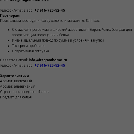
телефон/what`s app:
+7 916-725-52-45
Партнёрам
Приглашаем к сотрудничеству салоны и магазины. Для вас:
Складская программа и широкий ассортимент Европейских брендов для
ароматизации помещений и белья
Индивидуальный подход по сумме и условиям закупки
Тестеры и пробники
Оперативная отгрузка
Связаться email:
info@fragranthome.ru
телефон/what`s app:
+7 916-725-52-45
Характеристики
Аромат: цветочный
Аромат: альдегидный
Страна производства: Италия
Предмет: для белья