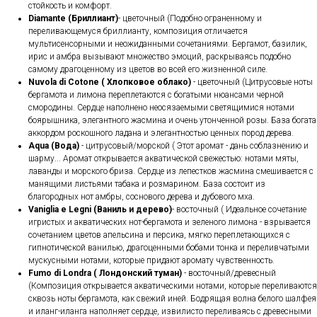
стойкость и комфорт.
Diamante (Бриллиант)
- цветочный (Подобно ограненному и
переливающемуся бриллианту, композиция отличается
мультисенсорными и неожиданными сочетаниями. Бергамот, базилик,
ирис и амбра вызывают множество эмоций, раскрываясь подобно
самому драгоценному из цветов во всей его жизненной силе.
Nuvola di Cotone ( Хлопковое облако)
- цветочный (Цитрусовые ноты
бергамота и лимона переплетаются с богатыми нюансами черной
смородины. Сердце наполнено неосязаемыми светящимися нотами
боярышника, элегантного жасмина и очень утонченной розы. База богата
аккордом роскошного ладана и элегантностью ценных пород дерева.
Aqua (Вода)
- цитрусовый/морской ( Этот аромат - дань соблазнению и
шарму... Аромат открывается акватической свежестью: нотами мяты,
лаванды и морского бриза. Сердце из лепестков жасмина смешивается с
манящими листьями табака и розмарином. База состоит из
благородных нот амбры, соснового дерева и дубового мха.
Vaniglia e Legni (Ваниль и дерево)
- восточный ( Идеальное сочетание
игристых и акватических нот-бергамота и зеленого лимона - взрывается
сочетанием цветов апельсина и персика, мягко переплетающихся с
гипнотической ванилью, драгоценными бобами тонка и переливчатыми
мускусными нотами, которые придают аромату чувственность.
Fumo di Londra ( Лондонский туман)
- восточный/древесный
(Композиция открывается акватическими нотами, которые переливаются
сквозь ноты бергамота, как свежий иней. Бодрящая волна белого шалфея
и иланг-иланга наполняет сердце, извилисто переливаясь с древесными