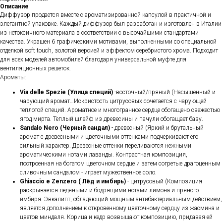
Описание
Диффузор продается вместе с ароматизированной капсулой в практичной и
элегантной упаковке. Каждый диффузор был разработан и изготовлен в Италии
из нетоксичного материала в соответствии с высочайшими стандартами
качества. Украшен 6 графическими мотивами, выполненными со специальной
отделкой soft touch, золотой версией и эффектом серебристого хрома. Подходит
для всех моделей автомобилей благодаря универсальной муфте для
вентиляционных решеток.
Ароматы:
Via delle Spezie (Улица специй)
-восточный/пряный (Насыщенный и
чарующий аромат…Искристость цитрусовых сочетается с чарующей
теплотой специй. Ароматное и многогранное сердце обогащено свежестью
ягод мирта. Теплый шлейф из древесины и пачули обогащает базу.
Sandalo Nero (Черный сандал)
- древесный (Яркий и брутальный
аромат с древесными и цветочными оттенками подчеркивают его
сильный характер. Древесные оттенки переливаются нежными
ароматическими нотами лаванды. Контрастная композиция,
построенная на богатом цветочном сердце и затем согретые драгоценным
сливочным сандалом - играет мужественное соло.
Ghiaccio e Zenzero ( Лёд и имбирь)
- цитрусовый (Композиция
раскрывается ледяными и бодрящими нотами лимона и пряного
имбиря. Эвкалипт, обладающий мощным антибактериальным действием,
является дополнением к откровенному цветочному сердцу из жасмина и
цветов миндаля. Корица и кедр возвышают композицию, придавая ей