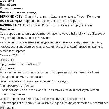
Доставка
Партнёрам
Характеристики
Ольфакторная пирамида
ВЕРХНИЕ НОТЫ:
Сладкий апельсин, Цукаты апельсина, Лимон, Петигрин
НОТЫ СЕРДЦА:
Нероли, Цветы апельсина, Листья Корицы
БАЗОВЫЕ НОТЫ:
Бобы тонка, Кора корицы, Светлые породы дерева
Описание
Свеча ароматическая в декоративной тарелке Have a holly jolly Xmas (Веселого
Рождества) .Специальные фитили из
натурального дерева идеально подходят для создания танцующего пламени,
которое воспроизводит успокаивающий потрескивающий звук огня камина.
Материал: Фарфор
Размер: 17,2 см
Вес: 200гр
Продолжительность: 40 часов
Доставка
Наш интернет-магазин предлагает вам интерьерные ароматы европейских
брендов, в наличии и под заказ.
Это большой ассортимент качественной продукции.
Мы находимся в Москве.
После получения вашего заказа мы свяжемся с вами и согласуем детали
оплаты и доставки.
Заказ отправляем в день или на следующий день после оплаты.
Если товара нет в наличии на нашем складе в Москве, срок поставки составляет
6-8 недель.