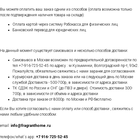
Вы можете оплатить ваш заказ одним из способов (оплата возможна только
после подтверждения наличия товара на складе):
Оплата картой через систему Робокасса для физических лиц
Банковский перевод для юридических лиц
На данный момент существует самовывоз и несколько способов доставки:
Самовывоз в Москве возможен по предварительной договоренности по
тел.+7-916-725-52-45 по адресу : м.Кузьминки, Волгоградский пр-т, 93к2.
Пожалуйста, обязательно свяжитесь с нами заранее для согласования.
Курьерская доставка в день заказа или на следующий день по Москве
службой Достависта - 500-700р, в зависимости от адреса доставки.
ТК СДЭК по России и СНГ (до ПВЗ и двери). Стоимость доставки 300-
700р, в зависимости от объёма и адреса доставки
Доставка при заказе от 8000р. по Москве и РФ бесплатно
Если Вы хотите согласовать с нами оплату или способ доставки , свяжитесь с
нами любым удобным способом:
email:
info@fragranthome.ru
телефон/what`s app:
+7 916-725-52-45