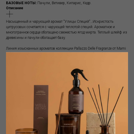
БАЗОВЫЕ НОТЫ:
Пачули, Ветивер, Кипарис, Кедр.
Описание
Насыщенный и чарующий аромат "Улицы Специй"…Искристость
цитрусовых сочетается с чарующей теплотой специй. Ароматное и
многогранное сердце обогащено свежестью ягод мирта. Теплый шлейф из
древесины и пачули обогащает базу.
Линия изысканных ароматов коллекции Pallazzo Delle Fragranze от Mami
Milano,которые привнесут стиль, цвет и аромат в любую обстановку.
Диффузоры, безошибочно узнаваемые стеклянные и фарфоровые
флаконы, в форматах 500 мл или 200 мл, можно наполнять повторно.
Ароматы лучше располагать в центре помещения , чтобы аромат
распространялся равномерно. Обычно рекомендуется ставить диффузор
на пересечении воздушных потоков. Диффузор не рекомендуются
ставить на прямой солнечный свет или ставить рядом с источниками
тепла, так как ускоряется испарение аромата.
Для помещений площадью 10-15 м2 рекомендуется формат 200 мл, для
помещений площадью более 20 м2 рекомендуется формат 500 мл.
Срок ароматизации зависит от характеристик помещения, температуры,
влажности и места размещения диффузора.