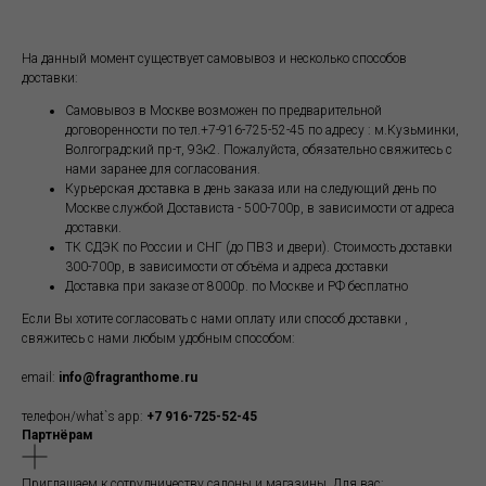
На данный момент существует самовывоз и несколько способов
доставки:
Самовывоз в Москве возможен по предварительной
договоренности по тел.+7-916-725-52-45 по адресу : м.Кузьминки,
Волгоградский пр-т, 93к2. Пожалуйста, обязательно свяжитесь с
нами заранее для согласования.
Курьерская доставка в день заказа или на следующий день по
Москве службой Достависта - 500-700р, в зависимости от адреса
доставки.
ТК СДЭК по России и СНГ (до ПВЗ и двери). Стоимость доставки
300-700р, в зависимости от объёма и адреса доставки
Доставка при заказе от 8000р. по Москве и РФ бесплатно
Если Вы хотите согласовать с нами оплату или способ доставки ,
свяжитесь с нами любым удобным способом:
email:
info@fragranthome.ru
телефон/what`s app:
+7 916-725-52-45
Партнёрам
Приглашаем к сотрудничеству салоны и магазины. Для вас: