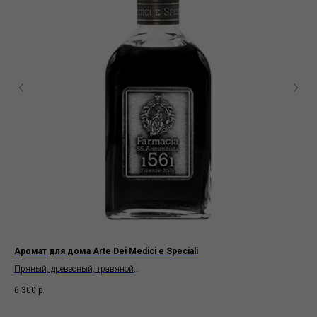
Аромат для дома Arte Dei Medici e Speciali
Жи
Ann
Пряный, древесный, травяной
Farmacia SS. Anunziata
6 300
р.
2 7