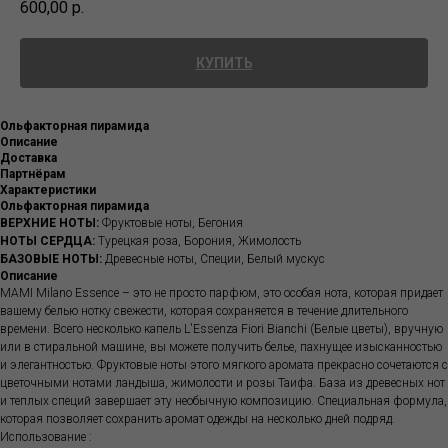
600,00
р.
КУПИТЬ
Ольфакторная пирамида
Описание
Доставка
Партнёрам
Характеристики
Ольфакторная пирамида
ВЕРХНИЕ НОТЫ:
Фруктовые ноты, Бегония
НОТЫ СЕРДЦА:
Турецкая роза, Борония, Жимолость
БАЗОВЫЕ НОТЫ:
Древесные ноты, Специи, Белый мускус
Описание
MAMI Milano Essence – это не просто парфюм, это особая нота, которая придает
вашему белью нотку свежести, которая сохраняется в течение длительного
времени. Всего несколько капель L'Essenza Fiori Bianchi (Белые цветы), вручную
или в стиральной машине, вы можете получить белье, пахнущее изысканностью
и элегантностью. Фруктовые ноты этого мягкого аромата прекрасно сочетаются с
цветочными нотами ландыша, жимолости и розы Таифа. База из древесных нот
и теплых специй завершает эту необычную композицию. Специальная формула,
которая позволяет сохранить аромат одежды на несколько дней подряд.
Использование :