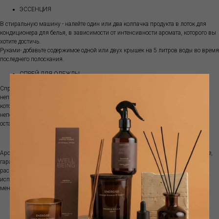
ЭССЕНЦИЯ
В стиральную машину - налейте один или два колпачка продукта в лоток для
кондиционера для белья, в зависимости от интенсивности аромата, которого вы
хотите достичь.
Руками- добавьте содержимое одной или двух крышек на 5 литров воды во время
последнего полоскания.
СПРЕЙ ДЛЯ ОДЕЖДЫ
Спрей MAMI Milano, благодаря специальной МОЛЕКУЛЕ, нейтрализует
неприятные запахи на одежде, оставляя приятную и нежную нотку свежести,
которая сохраняется в течение долгого времени. Он используется
непосредственно на тканях (даже деликатных, таких как шелк и кашемир), не
оставляет следов, не пачкает и не изменяет их.
СПРЕЙ ДЛЯ ГЛАЖКИ
Ароматизированная вода для глажки, благодаря своей специальной формуле,
гарантирует вашей одежде стойкий аромат. Для правильного использования
распыляйте воду для глажки с расстояния не менее 30 см. Не рекомендуется
использовать кожаную одежду. Не оставляет разводов, не окрашивает и не
меняет цвет.
КАПЛИ-ЭССЕНЦИЯ ДЛЯ СУШКИ (использовать с шариками-