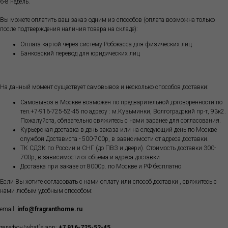
6-8 недель.
Вы можете оплатить ваш заказ одним из способов (оплата возможна только
после подтверждения наличия товара на складе):
Оплата картой через систему Робокасса для физических лиц
Банковский перевод для юридических лиц
На данный момент существует самовывоз и несколько способов доставки:
Самовывоз в Москве возможен по предварительной договоренности по
тел.+7-916-725-52-45 по адресу : м.Кузьминки, Волгоградский пр-т, 93к2.
Пожалуйста, обязательно свяжитесь с нами заранее для согласования.
Курьерская доставка в день заказа или на следующий день по Москве
службой Достависта - 500-700р, в зависимости от адреса доставки.
ТК СДЭК по России и СНГ (до ПВЗ и двери). Стоимость доставки 300-
700р, в зависимости от объёма и адреса доставки
Доставка при заказе от 8000р. по Москве и РФ бесплатно
Если Вы хотите согласовать с нами оплату или способ доставки , свяжитесь с
нами любым удобным способом:
email:
info@fragranthome.ru
телефон/what`s app:
+7 916-725-52-45